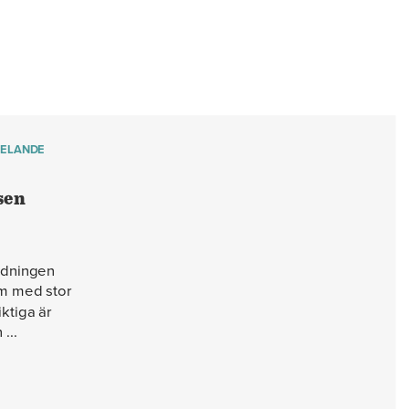
ELANDE
sen
rdningen
m med stor
ktiga är
...