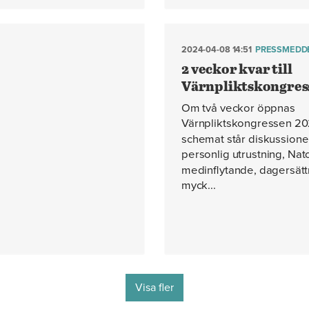
2024-04-08 14:51
PRESSMEDD
2 veckor kvar till
Värnpliktskongres
Om två veckor öppnas
Värnpliktskongressen 20
schemat står diskussion
personlig utrustning, Nat
medinflytande, dagersät
myck...
Visa fler