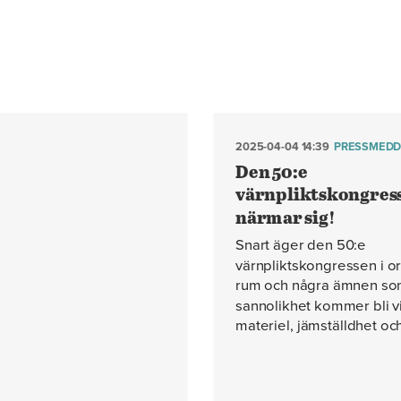
2025-04-04 14:39
PRESSMEDD
Den 50:e
värnpliktskongres
närmar sig!
Snart äger den 50:e
värnpliktskongressen i o
rum och några ämnen so
sannolikhet kommer bli vi
materiel, jämställdhet och 