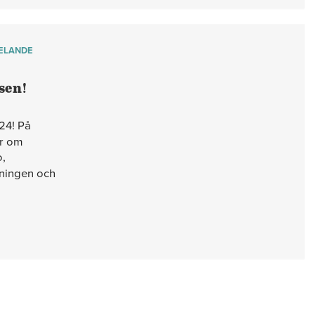
ELANDE
sen!
24! På
er om
o,
tningen och