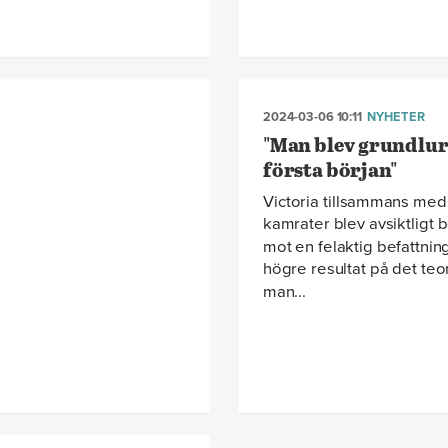
2024-03-06 10:11
NYHETER
"Man blev grundlur
första början"
Victoria tillsammans med 
kamrater blev avsiktligt 
mot en felaktig befattning
högre resultat på det teo
man...