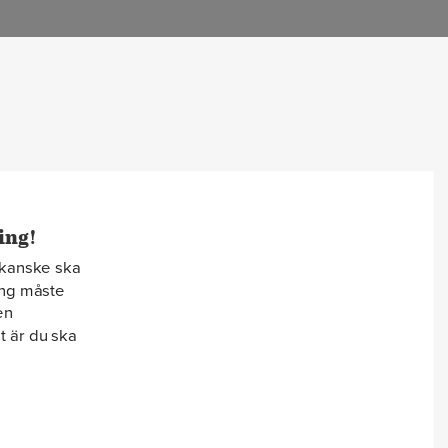
ing!
 kanske ska
ing måste
en
t är du ska