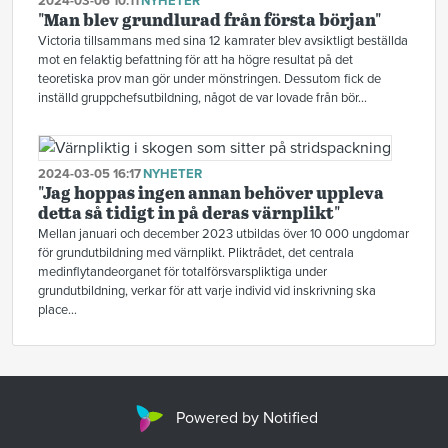
2024-03-06 10:11
NYHETER
"Man blev grundlurad från första början"
Victoria tillsammans med sina 12 kamrater blev avsiktligt beställda
mot en felaktig befattning för att ha högre resultat på det
teoretiska prov man gör under mönstringen. Dessutom fick de
inställd gruppchefsutbildning, något de var lovade från bör...
2024-03-05 16:17
NYHETER
"Jag hoppas ingen annan behöver uppleva
detta så tidigt in på deras värnplikt"
Mellan januari och december 2023 utbildas över 10 000 ungdomar
för grundutbildning med värnplikt. Pliktrådet, det centrala
medinflytandeorganet för totalförsvarspliktiga under
grundutbildning, verkar för att varje individ vid inskrivning ska
place...
Powered by Notified