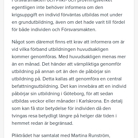
Försvarsmakten och Plikt- och prövningsverket
egentligen inte behöver informera om den
krigsuppgift en individ förväntas utbildas mot under
en grundutbildning, även om det hade varit till fördel
för både individen och Försvarsmakten.
Något som däremot finns ett krav att informera om är
vid vilka förband utbildningen huvudsakligen
kommer genomföras. Med huvudsakligen menas mer
än en månad. Det händer att värnpliktiga genomför
utbildning på annan ort än den de påbörjar sin
utbildning på. Detta kallas att genomföra en central
befattningsutbildning. Det kan innebära att en individ
påbörjar sin utbildning i Göteborg, för att sedan
utbildas veckor eller månader i Karlskrona. En detalj
som kan få stor betydelse för individen då den
tvingas resa betydligt längre på helger där tiden i
hemmet redan är begränsad.
Pliktrådet har samtalat med Martina Runström,