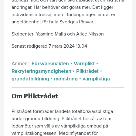
utbildas mot, och vart den ska utbildas, även vid sena
ändringar. Här behöver det göras mer. Det ligger i
individens intresse, men i förlängningen är det en
angelägenhet för hela Sveriges försvar.
Skribenter: Yasmine Malla och Alice Nilsson
Senast redigerad 7 mars 2024 13.04
Ämnen:
Försvarsmakten
Värnplikt
Rekryteringsmyndigheten
Pliktrådet
grundutbildning
mönstring
värnpliktiga
Om Pliktrådet
Pliktrådet företräder landets totalförsvarspliktiga
under grundutbildning. Pliktrådet består av fem
ledamöter som väljs av värnpliktiga ombud på
värnpliktskongressen. Medinflytandet för