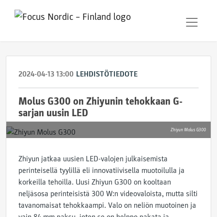
2024-04-13 13:00
LEHDISTÖTIEDOTE
Molus G300 on Zhiyunin tehokkaan G-
sarjan uusin LED
Zhiyun Molus G300
Zhiyun jatkaa uusien LED-valojen julkaisemista
perinteisellä tyylillä eli innovatiivisella muotoilulla ja
korkeilla tehoilla. Uusi Zhiyun G300 on kooltaan
neljäsosa perinteisistä 300 W:n videovaloista, mutta silti
tavanomaisat tehokkaampi.
Valo on neliön muotoinen ja