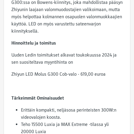
G300:ssa on Bowens-kiinnitys, joka mahdollistaa pääsyn
Zhiyunin laajaan valonmuodostajien valikoimaan, mutta
myös helpottaa kolmannen osapuolen valonmuokkaajien
käyttöä. LED on myös varustettu sateenvarjon
kiinnityksellä
.
Hinnoittelu ja toimitus
Uuden Ledin toimitukset alkavat toukokuussa 2024 ja
sen suositeltava myyntihinta on
Zhiyun LED Molus G300 Cob-valo
- 619,00 euroa
Tärkeimmät Ominaisuudet
Erittäin kompakti, neljäsosa perinteisten 300W:n
videovalojen koosta.
Teho 15500 Luxia ja MAX Extreme -tilassa yli
20000 Luxia