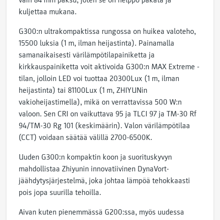
vain 84 mm paksu, joten se on helppo pakata ja
kuljettaa mukana.
G300:n ultrakompaktissa rungossa on huikea valoteho,
15500 luksia (1 m, ilman heijastinta). Painamalla
samanaikaisesti värilämpötilapainiketta ja
kirkkauspainiketta voit aktivoida G300:n MAX Extreme -
tilan, jolloin LED voi tuottaa 20300Lux (1 m, ilman
heijastinta) tai 81100Lux (1 m, ZHIYUNin
vakioheijastimella), mikä on verrattavissa 500 W:n
valoon. Sen CRI on vaikuttava 95 ja TLCI 97 ja TM-30 Rf
94/TM-30 Rg 101 (keskimäärin). Valon värilämpötilaa
(
CCT) voidaan säätää välillä 2700-6500K.
Uuden G300:n kompaktin koon ja suorituskyvyn
mahdollistaa Zhiyunin innovatiivinen
DynaVort-
jäähdytysjärjestelmä, joka johtaa lämpöä tehokkaasti
pois jopa suurilla tehoilla.
Aivan kuten pienemmässä G200:ssa, myös uudessa