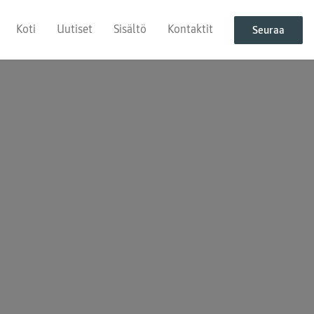
Koti
Uutiset
Sisältö
Kontaktit
Seuraa