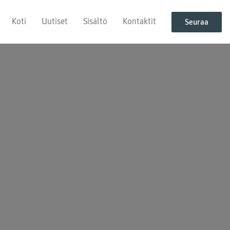
Koti
Uutiset
Sisältö
Kontaktit
Seuraa