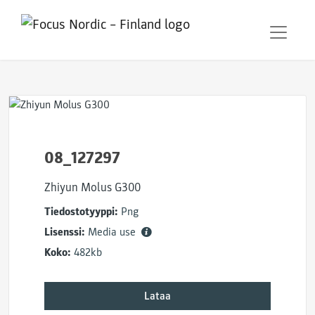
08_127297
Zhiyun Molus G300
Tiedostotyyppi:
Png
Lisenssi:
Media use
Koko:
482kb
Lataa