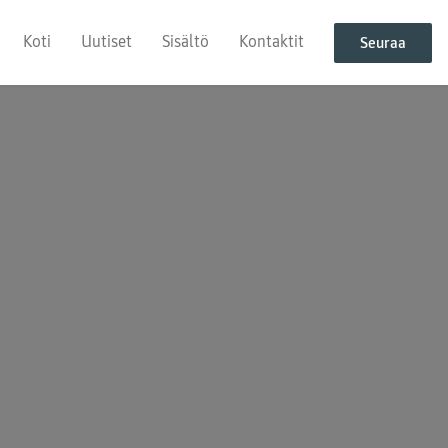
Koti
Uutiset
Sisältö
Kontaktit
Seuraa