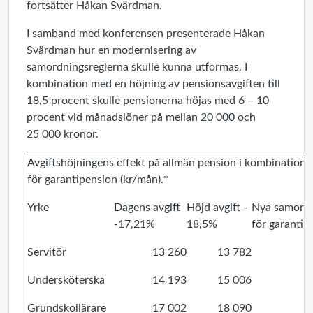
fortsätter Håkan Svärdman.
I samband med konferensen presenterade Håkan
Svärdman hur en modernisering av
samordningsreglerna skulle kunna utformas. I
kombination med en höjning av pensionsavgiften till
18,5 procent skulle pensionerna höjas med 6 – 10
procent vid månadslöner på mellan 20 000 och
25 000 kronor.
Avgiftshöjningens effekt på allmän pension i kombination
för garantipension (kr/mån).*
Yrke
Dagens avgift
Höjd avgift -
Nya samordn
-17,21%
18,5%
för garantip
Servitör
13 260
13 782
Undersköterska
14 193
15 006
Grundskollärare
17 002
18 090