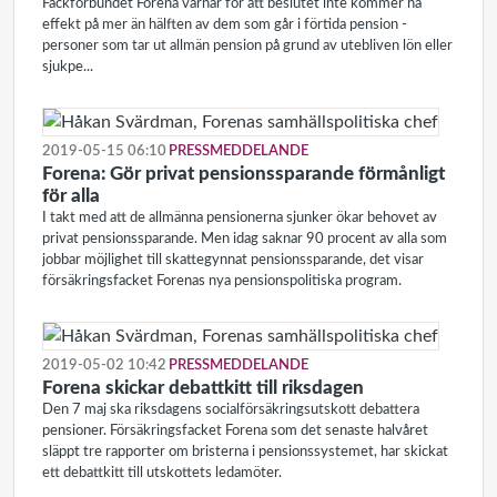
Fackförbundet Forena varnar för att beslutet inte kommer ha
effekt på mer än hälften av dem som går i förtida pension -
personer som tar ut allmän pension på grund av utebliven lön eller
sjukpe...
2019-05-15 06:10
PRESSMEDDELANDE
Forena: Gör privat pensionssparande förmånligt
för alla
I takt med att de allmänna pensionerna sjunker ökar behovet av
privat pensionssparande. Men idag saknar 90 procent av alla som
jobbar möjlighet till skattegynnat pensionssparande, det visar
försäkringsfacket Forenas nya pensionspolitiska program.
2019-05-02 10:42
PRESSMEDDELANDE
Forena skickar debattkitt till riksdagen
Den 7 maj ska riksdagens socialförsäkringsutskott debattera
pensioner. Försäkringsfacket Forena som det senaste halvåret
släppt tre rapporter om bristerna i pensionssystemet, har skickat
ett debattkitt till utskottets ledamöter.