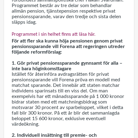
förbundets samhällspolitiska chef Håkan Svärdman.
Programmet består av tre delar som behandlar
allmän pension, tjänstepension respektive privat
pensionssparande, varav den tredje och sista delen
släpps idag.
Programmet i sin helhet finns att läsa här.
För att fler ska kunna höja pensionen genom privat
pensionssparande vill Forena att regeringen utreder
följande reformförslag:
1. Gör privat pensionssparande gynnsamt för alla –
inte bara höginkomsttagare
Istället för återinföra avdragsrätten för privat
pensionssparande vill Forena pröva en modell med
matchat sparande.
Det innebär att staten matchar
individens sparinsats till en viss del. Om man
exempelvis har ett månadssparande på 1 000 kronor
bidrar staten med ett matchningsbidrag som
motsvarar 30 procent av sparbeloppet, vilket i detta
fall blir 300 kronor. På ett år blir det sammanlagda
beloppet 15 600 kronor, exklusive eventuell
värdeökning.
2. Individuell insättning till premie- och