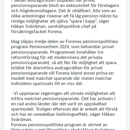
- Sedan avdragsrätten slopades har privat
pensionssparande blivit en exklusivitet för företagare
och höginkomsttagare. Det är ohållbart. Alla som av
olika anledningar riskerar att få låg pension måste ha
rimliga möjligheter att själva ”spara i kapp”, säger
Håkan Svärdman, samhällspolitisk chef på
försäkringsfacket Forena.
Idag släpps tredje delen av Forenas pensionspolitiska
program
, som behandlar privat
Pensionsreform 2024
pensionssparande. Programmet innehåller tre
reformförslag för att modernisera det privata
pensionssparandet, så att fler får möjlighet att spara.
Istället för återinföra avdragsrätten för privat
pensionssparande vill Forena bland annat pröva en
modell med matchat sparande
där staten matchar
individens sparinsats till en viss del.
- Vi uppmanar regeringen att utreda möjligheten att
införa matchat pensionssparande. Det
har prövats i
en rad andra länder där det varit en uppskattad
sparmodell. Troligen eftersom det är enkelt att förstå
och har en omedelbar belöningseffekt, säger Håkan
Svärdman.
Forenas pensionspolitiska program är skrivet av