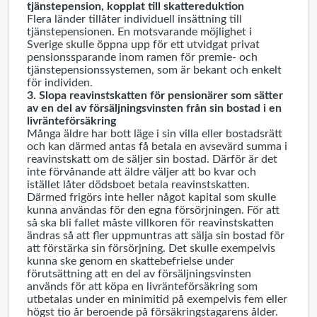
tjänstepension, kopplat till skattereduktion
Flera länder tillåter individuell insättning till
tjänstepensionen. En motsvarande möjlighet i
Sverige skulle öppna upp för ett utvidgat privat
pensionssparande inom ramen för premie- och
tjänstepensionssystemen, som är bekant och enkelt
för individen.
3. Slopa reavinstskatten för pensionärer som sätter
av en del av försäljningsvinsten från sin bostad i en
livränteförsäkring
Många äldre har bott läge i sin villa eller bostadsrätt
och kan därmed antas få betala en avsevärd summa i
reavinstskatt om de säljer sin bostad. Därför är det
inte förvånande att äldre väljer att bo kvar och
istället låter dödsboet betala reavinstskatten.
Därmed frigörs inte heller något kapital som skulle
kunna användas för den egna försörjningen. För att
så ska bli fallet måste villkoren för reavinstskatten
ändras så att fler uppmuntras att sälja sin bostad för
att förstärka sin försörjning. Det skulle exempelvis
kunna ske genom en skattebefrielse under
förutsättning att en del av försäljningsvinsten
används för att köpa en livränteförsäkring som
utbetalas under en minimitid på exempelvis fem eller
högst tio år beroende på försäkringstagarens ålder.