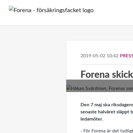
2019-05-02 10:42
PRES
Forena skicka
Den 7 maj ska riksdagens
senaste halvåret släppt t
ledamöter.
- För Forena är det tydli