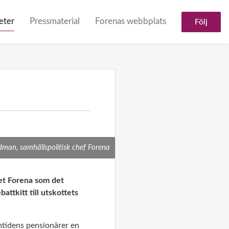
eter
Pressmaterial
Forenas webbplats
Följ
man, samhällspolitisk chef Forena
ket Forena som det
attkitt till utskottets
amtidens pensionärer en