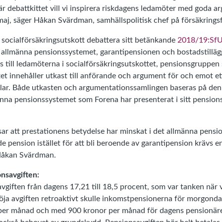
 debattkittet vill vi inspirera riskdagens ledamöter med goda a
aj, säger Håkan Svärdman, samhällspolitisk chef på försäkrings
 socialförsäkringsutskott debattera sitt betänkande
2018/19:Sf
llmänna pensionssystemet, garantipensionen och bostadstillägg
s till ledamöterna i socialförsäkringsutskottet, pensionsgruppen 
et innehåller utkast till anförande och argument för och emot et
r. Både utkasten och argumentationssamlingen baseras på den an
änna pensionssystemet som Forena har presenterat i sitt pension
sar att prestationens betydelse har minskat i det allmänna pensi
de pension istället för att bli beroende av garantipension krävs e
Håkan Svärdman.
onsavgiften:
avgiften från dagens 17,21 till 18,5 procent, som var tanken när
ja avgiften retroaktivt skulle inkomstpensionerna för morgond
 per månad och med 900 kronor per månad för dagens pensionärer.