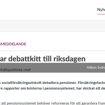
Nyh
SMEDDELANDE
r debattkitt till riksdagen
Håkan Svärd
 socialförsäkringsutskott debattera pensioner. Försäkringsfac
re rapporter om bristerna i pensionssystemet, har skickat ett deb
gt att pensionssystemet behöver reformeras för att garantera fr