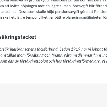
ckså behovet av grundskydd. Pensionsavgiften bör helt betalas 
m att kvitta höjningen mot en lägre allmän löneavgift blir förän
h anställda. Dessutom skulle höjd pensionsavgift göra att Pensi
 ske i ett lägre tempo, vilket ger bättre planeringsmöjligheter fö
säkringsfacket
försäkringsbranschens fackförbund. Sedan 1919 har vi jobbat för
 anställda inom försäkring och finans. Våra medlemmar finns inom
som ägs av försäkringsbolag och hos försäkringsförmedlare. Vi ä