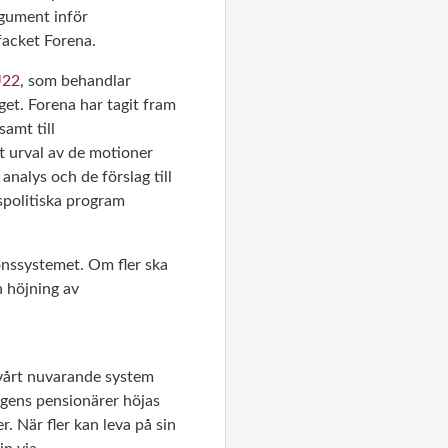
rgument inför
facket Forena.
U22
, som behandlar
et. Forena har tagit fram
samt till
t urval av de motioner
alys och de förslag till
spolitiska program
onssystemet. Om fler ska
n höjning av
 vårt nuvarande system
agens pensionärer höjas
 När fler kan leva på sin