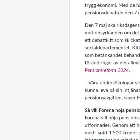
trygg ekonomi. Med de här
pensionsdebatten den 7 m
Den 7 maj ska riksdagens
motionsyrkanden om det a
ett debattkitt som skickat
socialdepartementet. Kitt
som betänkandet behandla
förändringar av det allm
Pensionsreform 2024
.
– Våra undersökningar vi
kunna leva på sin intjäna
pensionsavgiften
,
säger 
Så vill Forena höja pensi
Forena vill höja pensions
utformades. Genom att hö
med i snitt 1 500 kronor