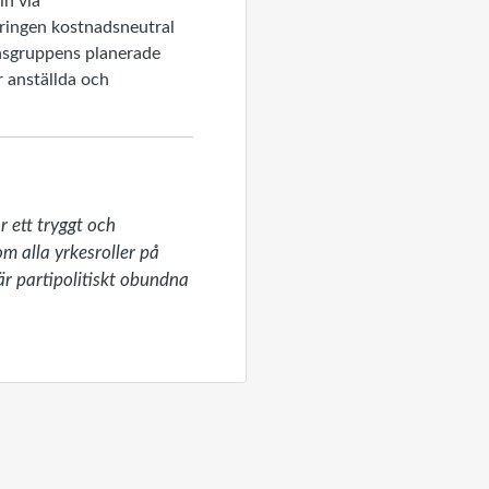
in via
dringen kostnadsneutral
onsgruppens planerade
r anställda och
 ett tryggt och 
 alla yrkesroller på 
r partipolitiskt obundna 