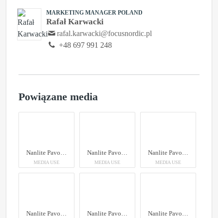
MARKETING MANAGER POLAND
Rafał Karwacki
rafal.karwacki@focusnordic.pl
+48 697 991 248
Powiązane media
Nanlite PavoTube II 6XR LED RGBWW Pixel Tube Light
Nanlite PavoTube II 6XR LED RGBWW Pixel Tube Light
Nanlite PavoTube II 6XR LED RGBWW Pixel Tube Light
MEDIA USE
MEDIA USE
MEDIA USE
Nanlite PavoTube II 6XR LED RGBWW Pixel Tube Light
Nanlite PavoTube II 6XR LED RGBWW Pixel Tube Light
Nanlite PavoTube II 6XR LED RGBWW Pixel Tube Light