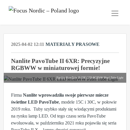
2025-04-02 12:11
MATERIAŁY PRASOWE
Nanlite PavoTube II 6XR: Precyzyjne
RGBWW w miniaturowej formie!
Nanlite PavoTube II 6XR LED RGBWW Pixel Tube Light
Firma
Nanlite wprowadziła swoje pierwsze miecze
świetlne LED PavoTube
, modele 15C i 30C, w połowie
2019 roku. Tuby szybko stały się wiodącymi produktami
na rynku lamp LED. Od tego czasu seria PavoTube
ewoluowała, w październiku 2021 roku pojawiła się seria
PavoTube II X – lampy drugiej generacji.