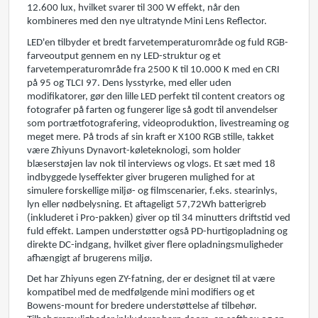
12.600 lux, hvilket svarer til 300 W effekt, når den
kombineres med den nye ultratynde Mini Lens Reflector.
LED'en tilbyder et bredt farvetemperaturområde og fuld RGB-
farveoutput gennem en ny LED-struktur og et
farvetemperaturområde fra 2500 K til 10.000 K med en CRI
på 95 og TLCI 97. Dens lysstyrke, med eller uden
modifikatorer, gør den lille LED perfekt til content creators og
fotografer på farten og fungerer lige så godt til anvendelser
som portrætfotografering, videoproduktion, livestreaming og
meget mere. På trods af sin kraft er X100 RGB stille, takket
være Zhiyuns Dynavort-køleteknologi, som holder
blæserstøjen lav nok til interviews og vlogs. Et sæt med 18
indbyggede lyseffekter giver brugeren mulighed for at
simulere forskellige miljø- og filmscenarier, f.eks. stearinlys,
lyn eller nødbelysning. Et aftageligt 57,72Wh batterigreb
(inkluderet i Pro-pakken) giver op til 34 minutters driftstid ved
fuld effekt. Lampen understøtter også PD-hurtigopladning og
direkte DC-indgang, hvilket giver flere opladningsmuligheder
afhængigt af brugerens miljø.
Det har Zhiyuns egen ZY-fatning, der er designet til at være
kompatibel med de medfølgende mini modifiers og et
Bowens-mount for bredere understøttelse af tilbehør.