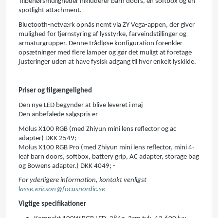
Tilbehørsmuligheder inkluderer barn doors, en softbox og en
spotlight attachment.
Bluetooth-netværk opnås nemt via ZY Vega-appen, der giver
mulighed for fjernstyring af lysstyrke, farveindstillinger og
armaturgrupper. Denne trådløse konfiguration forenkler
opsætninger med flere lamper og gør det muligt at foretage
justeringer uden at have fysisk adgang til hver enkelt lyskilde.
Priser og tilgængelighed
Den nye LED begynder at blive leveret i maj
Den anbefalede salgspris er
Molus X100 RGB (med Zhiyun mini lens reflector og ac
adapter) DKK 2549; -
Molus X100 RGB Pro (med Zhiyun mini lens reflector, mini 4-
leaf barn doors, softbox, battery grip, AC adapter, storage bag
og Bowens adapter.) DKK 4049; -
For yderligere information, kontakt venligst
lasse.ericson@focusnordic.se
Vigtige specifikationer