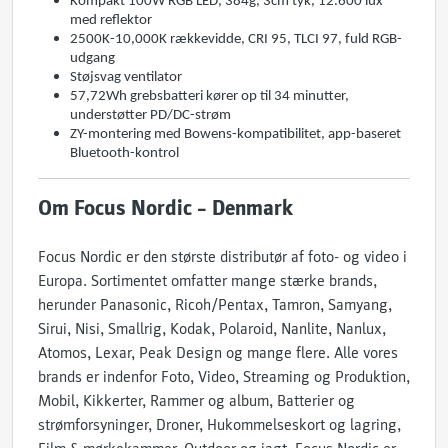
Kompakt 100W RGB LED, 384g, 3cm tyk, 12.600 lux
med reflektor
2500K-10,000K rækkevidde, CRI 95, TLCI 97, fuld RGB-
udgang
Støjsvag ventilator
57,72Wh grebsbatteri kører op til 34 minutter,
understøtter PD/DC-strøm
ZY-montering med Bowens-kompatibilitet, app-baseret
Bluetooth-kontrol
Om Focus Nordic – Denmark
Focus Nordic er den største distributør af foto- og video i
Europa. Sortimentet omfatter mange stærke brands,
herunder Panasonic, Ricoh/Pentax, Tamron, Samyang,
Sirui, Nisi, Smallrig, Kodak, Polaroid, Nanlite, Nanlux,
Atomos, Lexar, Peak Design og mange flere. Alle vores
brands er indenfor Foto, Video, Streaming og Produktion,
Mobil, Kikkerter, Rammer og album, Batterier og
strømforsyninger, Droner, Hukommelseskort og lagring,