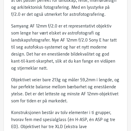
at det passer perfekt for landskap, reise, interiørdesign
og arkitektonisk fotografering. Med en lysstyrke på
f/2.0 er det også utmerket for astrofotografering.
Samyang AF 12mm f/2.0 er et representativt objektiv
som lenge har vært elsket av astrofotografi og
landskapsfotografer. Nye AF 12mm f/2.0 Sony E har tatt
til seg autofokus-systemet og har et nytt moderne
design. Det har en enestående bildekvalitet og god
kant-til-kant-skarphet, slik at du kan fange en vidåpen
og stjerneklar natt.
Objektivet veier bare 213g og måler 59,2mm i lengde, og
har perfekte balanse mellom bærbarhet og enestående
ytelse. Det er det letteste og minste AF 12mm-objektivet
som for tiden er på markedet.
Konstruksjonen består av tolv elementer i ti grupper,
hvorav fem med spesialglass (én H-ASP, én ASP og tre
ED). Objektivet har tre XLD (ekstra lave