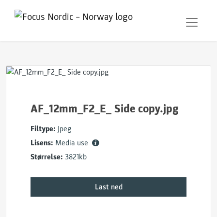
AF_12mm_F2_E_ Side copy.jpg
Filtype:
Jpeg
Lisens:
Media use
Størrelse:
3821kb
Last ned