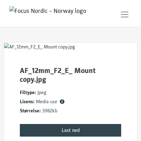
AF_12mm_F2_E_ Mount
copy.jpg
Filtype:
Jpeg
Lisens:
Media use
Størrelse:
3982kb
Last ned