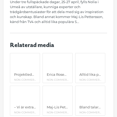
Under tre fullspäckade dagar, 25-27 april, fylls Nolia i
Umeå av utställare, kunniga experter och
trädgårdsentusiaster för att dela med sig av inspiration
och kunskap. Bland annat kommer Maj-Lis Pettersson,
känd från TV4 och alltid lika populära S...
Relaterad media
Projektledaren Anna Wikman ser fram emot att öppna årets Nolia Trädgård. – Det är en fantastisk mötesplats för alla odlingsvänner och nyfikna. Här finns något för alla, säger hon.
Erica Rosendahl från Skogsbrynets Trädgård kommer på Nolia Trädgård att prata om hur vi som konsumenter kan efterfråga mer lokalodlade snittblommor och se det vackra i varje årstid.
Alltid lika populära Sara Bäckmo kommer tillbaka till Nolia Trädgård. Hon kommer även i år hålla två olika föreläsningar. En öppen föreläsning under fredagen och en föreläsning på lördagen för de som valt att lösa biljett till just denna föreläsning.
NON-COMMERCIAL USE
NON-COMMERCIAL USE
NON-COMMERCIAL USE
– Vi är extra glada över att åter ha den norrländska trädgårdsambassadören Mariana Mattsson på vår scen. Hon har spelat en viktig roll i arbetet med att göra NoliaTrädgård till en viktig kunskapsbärare av norrländsk trädgårdskunskap och att lyfta fram växtodlingen i norra Sverige, säger Anna Wikman som är projektledare för mässan.
Maj-Lis Pettersson är hortonom och växtskyddsexpert känd från TV4 och ODLA!-podden. Hon föreläser på Nolia Trädgård.
Bland talarna under Nolia Trädgård 2025 finns några av Sveriges mest inflytelserika trädgårdsprofiler, som Sara Bäckmo, Maj-Lis Pettersson, hortonom och växtskyddsexpert känd från TV4 och ODLA!-podden, Erica Rosendahl från Skogsbrynets Trädgård samt den norrländska trädgårdsambassadören Mariana Mattsson.
NON-COMMERCIAL USE
NON-COMMERCIAL USE
NON-COMMERCIAL USE