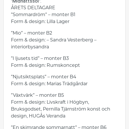
"Midnattssol".
ÅRETS DELTAGARE
”Sommardröm” – monter B1
Form & design: Lilla Lager
”Mio” – monter B2
Form & design: – Sandra Vesterberg –
interiorbysandra
”I ljusets tid” – monter B3
Form & design: Rumskoncept
”Njutsiktsplats” – monter B4
Form & design: Marias Trädgårdar
”Växtvärk” – monter B5
Form & design: Livskraft i Högbyn,
Bruksgodset, Pernilla Tjärnström konst och
design, HUGÅs Veranda
”En skimrande sommarnatt” – monter B6