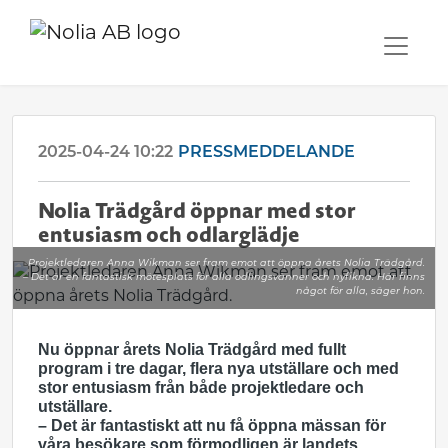
2025-04-24 10:22
PRESSMEDDELANDE
Nolia Trädgård öppnar med stor
entusiasm och odlarglädje
Projektledaren Anna Wikman ser fram emot att öppna årets Nolia Trädgård.
– Det är en fantastisk mötesplats för alla odlingsvänner och nyfikna. Här finns
något för alla, säger hon.
Nu öppnar årets Nolia Trädgård med fullt
program i tre dagar, flera nya utställare och med
stor entusiasm från både projektledare och
utställare.
– Det är fantastiskt att nu få öppna mässan för
våra besökare som förmodligen är landets