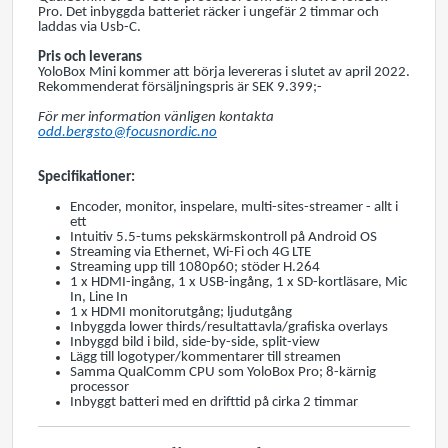
Pro. Det inbyggda batteriet räcker i ungefär 2 timmar och
laddas via Usb-C.
Pris och leverans
YoloBox Mini kommer att börja levereras i slutet av april 2022.
Rekommenderat försäljningspris är SEK 9.399;-
För mer information vänligen kontakta
odd.bergsto@focusnordic.no
Specifikationer:
Encoder, monitor, inspelare, multi-sites-streamer - allt i
ett
Intuitiv 5.5-tums pekskärmskontroll på Android OS
Streaming via Ethernet, Wi-Fi och 4G LTE
Streaming upp till 1080p60; stöder H.264
1 x HDMI-ingång, 1 x USB-ingång, 1 x SD-kortläsare, Mic
In, Line In
1 x HDMI monitorutgång; ljudutgång
Inbyggda lower thirds/resultattavla/grafiska overlays
Inbyggd bild i bild, side-by-side, split-view
Lägg till logotyper/kommentarer till streamen
Samma QualComm CPU som YoloBox Pro; 8-kärnig
processor
Inbyggt batteri med en drifttid på cirka 2 timmar