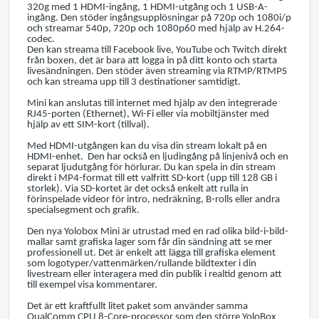
320g med 1 HDMI-ingång, 1 HDMI-utgång och 1 USB-A-
ingång. Den stöder ingångsupplösningar på 720p och 1080i/p
och streamar 540p, 720p och 1080p60 med hjälp av H.264-
codec.
Den kan streama till Facebook live, YouTube och Twitch direkt
från boxen, det är bara att logga in på ditt konto och starta
livesändningen. Den stöder även streaming via RTMP/RTMPS
och kan streama upp till 3 destinationer samtidigt.
Mini kan anslutas till internet med hjälp av den integrerade
RJ45-porten (Ethernet), Wi-Fi eller via mobiltjänster med
hjälp av ett SIM-kort (tillval).
Med HDMI-utgången kan du visa din stream lokalt på en
HDMI-enhet. Den har också en ljudingång på linjenivå och en
separat ljudutgång för hörlurar. Du kan spela in din stream
direkt i MP4-format till ett valfritt SD-kort (upp till 128 GB i
storlek). Via SD-kortet är det också enkelt att rulla in
förinspelade videor för intro, nedräkning, B-rolls eller andra
specialsegment och grafik.
Den nya Yolobox Mini är utrustad med en rad olika bild-i-bild-
mallar samt grafiska lager som får din sändning att se mer
professionell ut. Det är enkelt att lägga till grafiska element
som logotyper/vattenmärken/rullande bildtexter i din
livestream eller interagera med din publik i realtid genom att
till exempel visa kommentarer.
Det är ett kraftfullt litet paket som använder samma
QualComm CPU 8-Core-processor som den större YoloBox