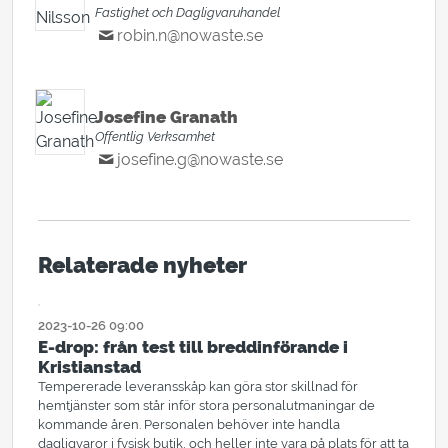
Fastighet och Dagligvaruhandel
robin.n@nowaste.se
ACCOUNT MANAGER
Josefine Granath
Offentlig Verksamhet
josefine.g@nowaste.se
Relaterade nyheter
2023-10-26 09:00
PRESSMEDDELANDE
E-drop: från test till breddinförande i
Kristianstad
Tempererade leveransskåp kan göra stor skillnad för
hemtjänster som står inför stora personalutmaningar de
kommande åren. Personalen behöver inte handla
dagligvaror i fysisk butik, och heller inte vara på plats för att ta