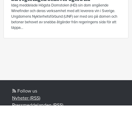
Idag meddelade Högsta Domstolen (HD) sin dom angående
Winefinder och deras verksamhet med att leverera vin i Sverige.
Ungdomens Nykterhetsförbund (UNF) ser med oro på domen och
betonar behovet av snabba åtgärder från regeringens sida för att
täppa...
Follow us
Nyheter (RSS)
Pressmeddelanden (RSS)
Bloggposter (RSS)
Powered by Notified