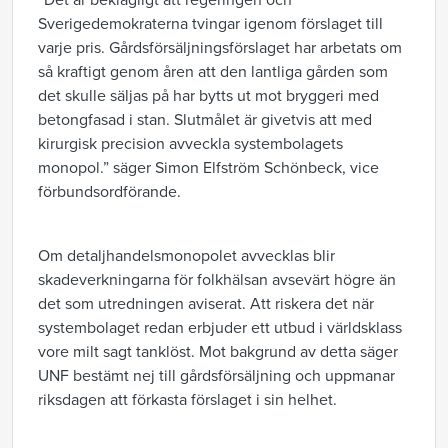
“Det är beklagligt att regeringen och
Sverigedemokraterna tvingar igenom förslaget till
varje pris. Gårdsförsäljningsförslaget har arbetats om
så kraftigt genom åren att den lantliga gården som
det skulle säljas på har bytts ut mot bryggeri med
betongfasad i stan. Slutmålet är givetvis att med
kirurgisk precision avveckla systembolagets
monopol.” säger Simon Elfström Schönbeck, vice
förbundsordförande.
Om detaljhandelsmonopolet avvecklas blir
skadeverkningarna för folkhälsan avsevärt högre än
det som utredningen aviserat. Att riskera det när
systembolaget redan erbjuder ett utbud i världsklass
vore milt sagt tanklöst. Mot bakgrund av detta säger
UNF bestämt nej till gårdsförsäljning och uppmanar
riksdagen att förkasta förslaget i sin helhet.