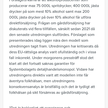
Förslagets kärna är att alkoholproducenter som
producerar max 75 000L spritdrycker, 400 000L jästa
drycker på som mest 10% alkohol samt max 200
000L jästa drycker på över 10% alkohol får utföra
direktförsäljning. Frågan om gårdsförsäljning har
diskuterats vid flera tillfällen, särskilt sedan 2021 då
den senaste utredningen slutfördes. Förslaget som
presenterades idag ligger nära den modell som
utredningen tagit fram. Utredningen har kritiserats då
dess EU-rättsliga analys varit ofullständig och i vissa
fall inkorrekt. Under morgonens pressträff stod det
klart att det fortsatt saknas garantier för
Systembolagets detaljhandelsmonopol. Vidare har
utredningens direktiv varit att modellen inte får
äventyra folkhälsan, men utredningens
konsekvensanalys är bristfällig och det är tydligt att
folkhälsan på sikt försämras av gårdsförsäljning.