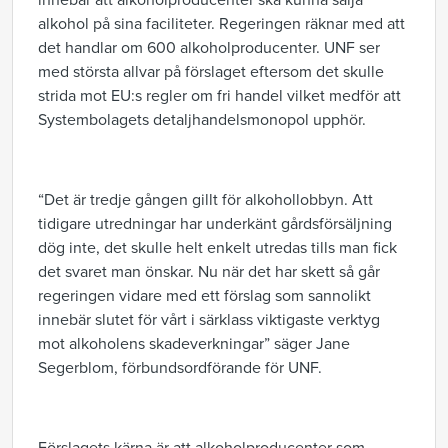
innebär att alkoholproducenter ska kunna sälja
alkohol på sina faciliteter. Regeringen räknar med att
det handlar om 600 alkoholproducenter. UNF ser
med största allvar på förslaget eftersom det skulle
strida mot EU:s regler om fri handel vilket medför att
Systembolagets detaljhandelsmonopol upphör.
“Det är tredje gången gillt för alkohollobbyn. Att
tidigare utredningar har underkänt gårdsförsäljning
dög inte, det skulle helt enkelt utredas tills man fick
det svaret man önskar. Nu när det har skett så går
regeringen vidare med ett förslag som sannolikt
innebär slutet för vårt i särklass viktigaste verktyg
mot alkoholens skadeverkningar” säger Jane
Segerblom, förbundsordförande för UNF.