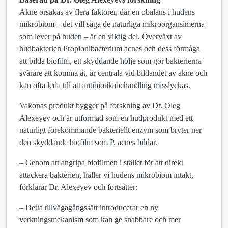
Akne orsakas av flera faktorer, där en obalans i hudens
mikrobiom – det vill säga de naturliga mikroorgansimerna
som lever på huden – är en viktig del. Överväxt av
hudbakterien Propionibacterium acnes och dess förmåga
att bilda biofilm, ett skyddande hölje som gör bakterierna
svårare att komma åt, är centrala vid bildandet av akne och
kan ofta leda till att antibiotikabehandling misslyckas.
Vakonas produkt bygger på forskning av Dr. Oleg
Alexeyev och är utformad som en hudprodukt med ett
naturligt förekommande bakteriellt enzym som bryter ner
den skyddande biofilm som P. acnes bildar.
– Genom att angripa biofilmen i stället för att direkt
attackera bakterien, håller vi hudens mikrobiom intakt,
förklarar Dr. Alexeyev och fortsätter:
– Detta tillvägagångssätt introducerar en ny
verkningsmekanism som kan ge snabbare och mer