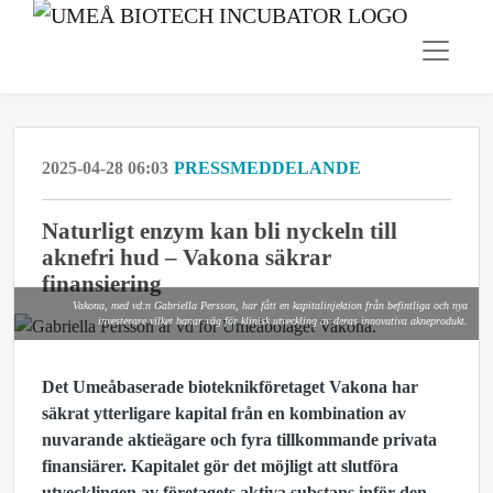
2025-04-28 06:03
PRESSMEDDELANDE
Naturligt enzym kan bli nyckeln till
aknefri hud – Vakona säkrar
finansiering
Vakona, med vd:n Gabriella Persson, har fått en kapitalinjektion från befintliga och nya
investerare vilket banar väg för klinisk utveckling av deras innovativa akneprodukt.
Det Umeåbaserade bioteknikföretaget Vakona har
säkrat ytterligare kapital från en kombination av
nuvarande aktieägare och fyra tillkommande privata
finansiärer. Kapitalet gör det möjligt att slutföra
utvecklingen av företagets aktiva substans inför den