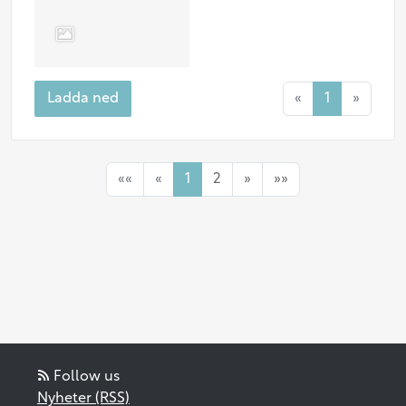
Ladda ned
«
1
»
««
«
1
2
»
»»
Follow us
Nyheter (RSS)