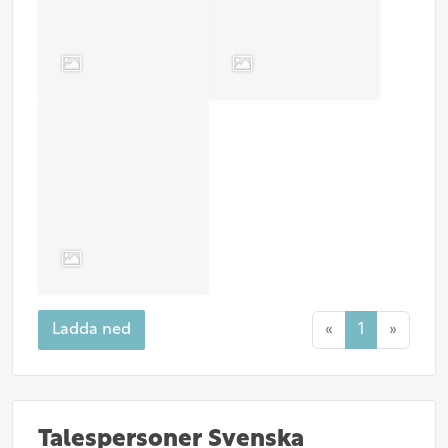
Ladda ned
«
1
»
Talespersoner Svenska