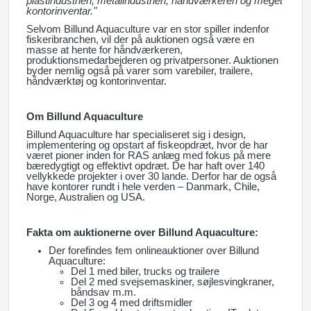
plastindustrien, metalindustrien, håndværkeren og meget
kontorinventar."
Selvom Billund Aquaculture var en stor spiller indenfor
fiskeribranchen, vil der på auktionen også være en
masse at hente for håndværkeren,
produktionsmedarbejderen og privatpersoner. Auktionen
byder nemlig også på varer som varebiler, trailere,
håndværktøj og kontorinventar.
Om Billund Aquaculture
Billund Aquaculture har specialiseret sig i design,
implementering og opstart af fiskeopdræt, hvor de har
været pioner inden for RAS anlæg med fokus på mere
bæredygtigt og effektivt opdræt. De har haft over 140
vellykkede projekter i over 30 lande. Derfor har de også
have kontorer rundt i hele verden – Danmark, Chile,
Norge, Australien og USA.
Fakta om auktionerne over Billund Aquaculture:
Der forefindes fem onlineauktioner over Billund
Aquaculture:
Del 1 med biler, trucks og trailere
Del 2 med svejsemaskiner, søjlesvingkraner,
båndsav m.m.
Del 3 og 4 med driftsmidler