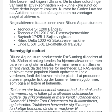
ikke bedre med krigen i Ukraine. De to store udfordringer
var med til, at virksomheden ikke kunne køre rundt og
måtte derfor begære konkurs. Kurator fra Codex Law har
sat Auktionshuset dab på sagen, som nu varetager
salget af aktiverne.
Nøgleaktiverne fra auktionen over Billund Aquaculture er:
Tecnodue ST1200 Båndsav
Tecnodue PL1201CNC Plastsvejsemaskine
Baytech 17425-1 Søjlesvingkran
Ritmo Delta 1000 V2 Stuksvejsemaskine
Linde E 50HL-01 El-gaffeltruck fra 2018
Bæredygtigt opdræt
Billund Aquaculture producerede RAS-anlæg til opdræt af
fisk. Sådan et anlæg kendes fra hjemmeakvarierne, men
bare i en langt større skala. Her minimerer man tilførslen
af rent vand, da det filtreres for urenheder. Et RAS-anlæg
er blevet mere populært blandt opdrættere i hele
verdenen, fordi det kræver mindre plads til at producere
større mængder fisk og der kommer færre sygdomme,
som også er lettere at behandle.
"Det er en stor branchekendt virksomhed, der skal under
hammeren, og vi håber på at tiltrække udenlandske
bydere, da virksomheden er mere kendt i udlandet end i
Danmark” Udtaler Tom Christensen fra Auktionshuset,
og fortsætter: ”Auktionen henvender sig til mange
forskellige brancher, da der er maskiner til