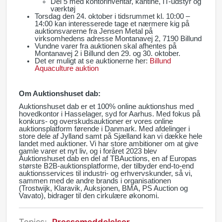
Del 5 med kontorinventar, kantine, IT-udstyr og
værktøj
Torsdag den 24. oktober i tidsrummet kl. 10:00 –
14:00 kan interesserede tage et nærmere kig på
auktionsvarerne fra Jensen Metal på
virksomhedens adresse Montanavej 2, 7190 Billund
Vundne varer fra auktionen skal afhentes på
Montanavej 2 i Billund den 29. og 30. oktober.
Det er muligt at se auktionerne her:
Billund
Aquaculture auktion
Om Auktionshuset dab:
Auktionshuset dab er et 100% online auktionshus med
hovedkontor i Hasselager, syd for Aarhus. Med fokus på
konkurs- og overskudsauktioner er vores online
auktionsplatform førende i Danmark. Med afdelinger i
store dele af Jylland samt på Sjælland kan vi dække hele
landet med auktioner. Vi har store ambitioner om at give
gamle varer et nyt liv, og i foråret 2023 blev
Auktionshuset dab en del af TBAuctions, en af Europas
største B2B-auktionsplatforme, der tilbyder end-to-end
auktionsservices til industri- og erhvervskunder, så vi,
sammen med de andre brands i organisationen
(Trostwijk, Klaravik, Auksjonen, BMA, PS Auction og
Vavato), bidrager til den cirkulære økonomi.
Topics:
Pressemeddelelser