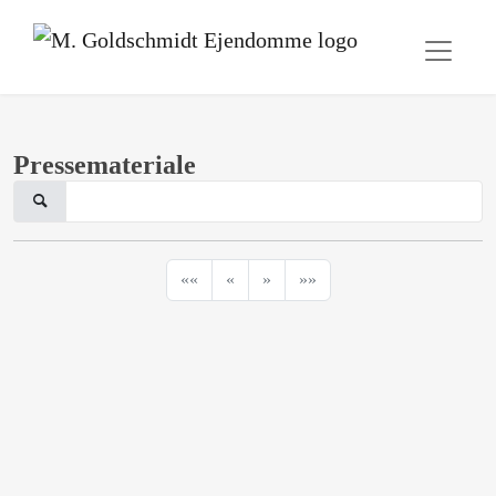
Pressemateriale
««
«
»
»»