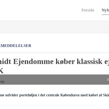
Forside
Nyh
EMEDDELELSER
idt Ejendomme køber klassisk e
K
S
 udvider porteføljen i det centrale København med købet af Ski