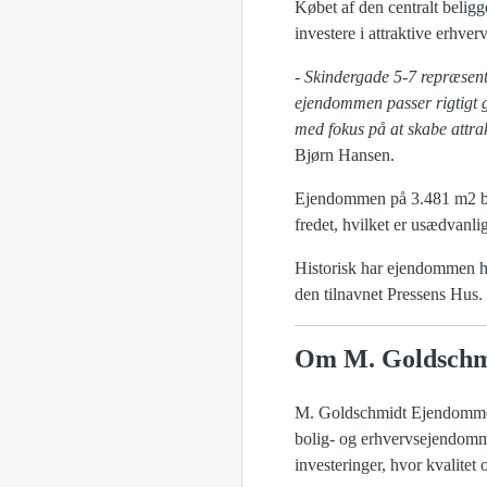
Købet af den centralt belig
investere i attraktive erhv
- Skindergade 5-7 repræsent
ejendommen passer rigtigt go
med fokus på at skabe att
Bjørn Hansen.
Ejendommen på 3.481 m2 best
fredet, hvilket er usædvanl
Historisk har ejendommen h
den tilnavnet Pressens Hus. I
Om M. Goldsch
M. Goldschmidt Ejendomme er
bolig- og erhvervsejendomme
investeringer, hvor kvalitet