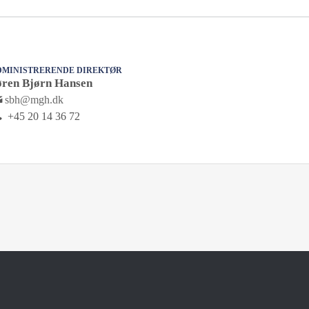
DMINISTRERENDE DIREKTØR
øren Bjørn Hansen
sbh@mgh.dk
+45 20 14 36 72