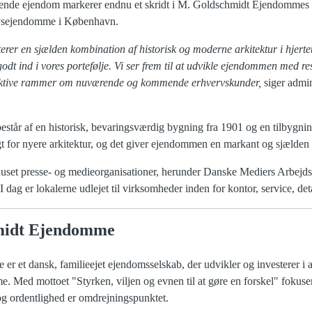
gende ejendom markerer endnu et skridt i M. Goldschmidt Ejendommes s
ervsejendomme i København.
erer en sjælden kombination af historisk og moderne arkitektur i hjert
dt ind i vores portefølje. Vi ser frem til at udvikle ejendommen med re
raktive rammer om nuværende og kommende erhvervskunder,
siger admi
år af en historisk, bevaringsværdig bygning fra 1901 og en tilbygnin
igt for nyere arkitektur, og det giver ejendommen en markant og sjælden
uset presse- og medieorganisationer, herunder Danske Mediers Arbejdsg
 dag er lokalerne udlejet til virksomheder inden for kontor, service, det
midt Ejendomme
 et dansk, familieejet ejendomsselskab, der udvikler og investerer i a
. Med mottoet "Styrken, viljen og evnen til at gøre en forskel" fokuser
 og ordentlighed er omdrejningspunktet.