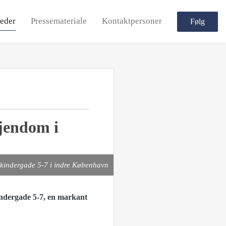
eder
Pressemateriale
Kontaktpersoner
Følg
jendom i
kindergade 5-7 i indre København
ndergade 5-7, en markant