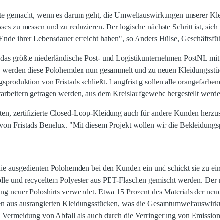
tte gemacht, wenn es darum geht, die Umweltauswirkungen unserer Kl
es zu messen und zu reduzieren. Der logische nächste Schritt ist, sic
nde ihrer Lebensdauer erreicht haben", so Anders Hülse, Geschäftsfüh
ren das größte niederländische Post- und Logistikunternehmen PostNL mit
s werden diese Polohemden nun gesammelt und zu neuen Kleidungsstüc
gsproduktion von Fristads schließt. Langfristig sollen alle orangefarb
rbeitern getragen werden, aus dem Kreislaufgewebe hergestellt werde
ten, zertifizierte Closed-Loop-Kleidung auch für andere Kunden herzus
von Fristads Benelux. "Mit diesem Projekt wollen wir die Bekleidungs
die ausgedienten Polohemden bei den Kunden ein und schickt sie zu ein
lle und recyceltem Polyester aus PET-Flaschen gemischt werden. Der r
lung neuer Poloshirts verwendet. Etwa 15 Prozent des Materials der neu
ffen aus ausrangierten Kleidungsstücken, was die Gesamtumweltauswir
ie Vermeidung von Abfall als auch durch die Verringerung von Emissio