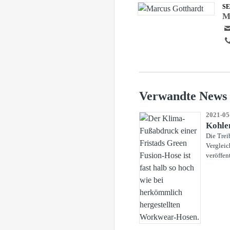
S
M
Verwandte News
2021-05
Kohlen
Die Trei
Vergleic
veröffen