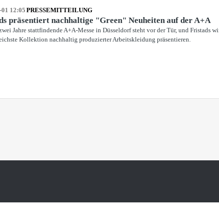
-01 12:05
PRESSEMITTEILUNG
ds präsentiert nachhaltige "Green" Neuheiten auf der A+A
 zwei Jahre stattfindende A+A-Messe in Düsseldorf steht vor der Tür, und Fristads wi
ichste Kollektion nachhaltig produzierter Arbeitskleidung präsentieren.