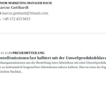
ENIOR MARKETING MANAGER DACH
arcus Gotthardt
marcus.gotthardt@fristads.com
+49 172 453 9415
-12 11:00
PRESSEMITTEILUNG
stoffemissionen fast halbiert mit der Umweltproduktdeklar
bhausgasemissionen aus der Herstellung einer Arbeitshose mit einer Umweltproduk
h zu herkömmlich hergestellten Arbeitshosen nahezu halbiert. Dies ist eines der Er
tlichten Nachhal...