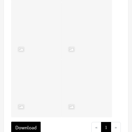
Download
«
1
»