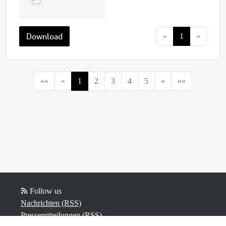
Download
«
1
»
««
«
1
2
3
4
5
»
»»
Follow us
Nachrichten (RSS)
Pressemitteilungen (RSS)