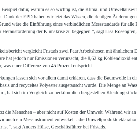
es Beispiel dafür, warum es so wichtig ist, die Klima- und Umweltausw
. Dank der EPD haben wir jetzt das Wissen, die richtigen Änderungen
und wäre die Einführung eines verbindlichen Messstandards für alle 
 Herausforderung der Klimakrise zu begegnen “, sagt Lisa Rosengr
eitsbericht vergleicht Fristads zwei Paar Arbeitshosen mit ähnlichem 
aare hat jedoch nur Emissionen verursacht, die 8,62 kg Kohlendioxid en
r, was einer Differenz von 45 Prozent entspricht.
kungen lassen sich vor allem damit erklären, dass die Baumwolle in ei
zbasis und recyceltes Polyester ausgetauscht wurde. Die Menge an Wasse
rd, hat sich im Vergleich zu herkömmlich hergestellten Kleidungsstück
tzt die Menschen – aber nicht auf Kosten der Umwelt. Während wir an 
wir auch ein Messinstrument entwickelt - die Umweltproduktdeklaration 
 ist “, sagt Anders Hülse, Geschäftsführer bei Fristads.