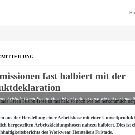
H
EMITTEILUNG
missionen fast halbiert mit der
ktdeklaration
er Fristads Green Fusion-Hose ist fast halb so hoch wie bei herkömml
en aus der Herstellung einer Arbeitshose mit einer Umweltproduk
ch hergestellten Arbeitskleidungshosen nahezu halbiert. Dies ist e
chhaltigkeitsberichts des Workwear-Herstellers Fristads.