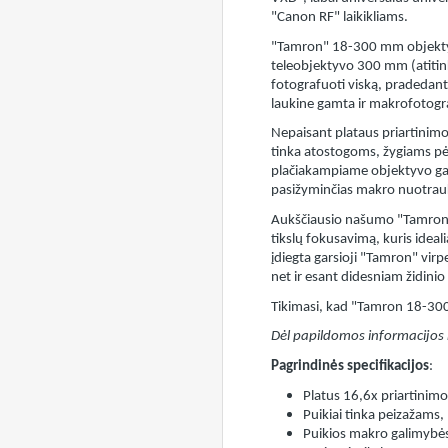
"Canon RF" laikikliams.
"Tamron" 18-300 mm objektyva
teleobjektyvo 300 mm (atiti
fotografuoti viską, pradedant 
laukine gamta ir makrofotogr
Nepaisant plataus priartinimo 
tinka atostogoms, žygiams pė
plačiakampiame objektyvo gale,
pasižyminčias makro nuotrau
Aukščiausio našumo "Tamron" 
tikslų fokusavimą, kuris ideal
įdiegta garsioji "Tamron" virp
net ir esant didesniam židinio
Tikimasi, kad "Tamron 18-300m
Dėl papildomos informacijos 
Pagrindinės specifikacijos
:
Platus 16,6x priartinimo
Puikiai tinka peizažams,
Puikios makro galimybės