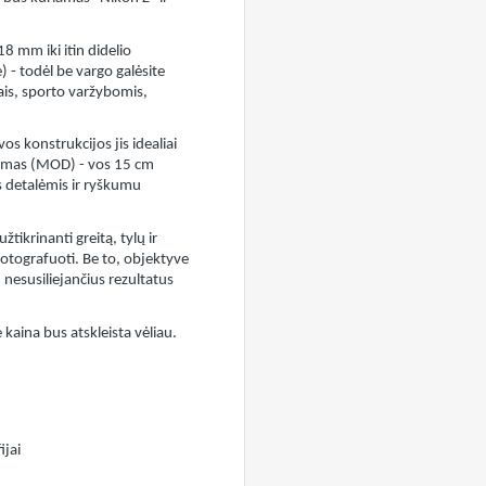
 mm iki itin didelio
 todėl be vargo galėsite
tais, sporto varžybomis,
os konstrukcijos jis idealiai
tumas (MOD) - vos 15 cm
is detalėmis ir ryškumu
krinanti greitą, tylų ir
fotografuoti. Be to, objektyve
 nesusiliejančius rezultatus
aina bus atskleista vėliau.
ijai