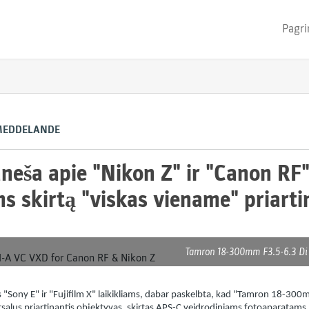
Pagri
MEDDELANDE
neša apie "Nikon Z" ir "Canon RF
s skirtą "viskas viename" priart
Tamron 18-300mm F3.5-6.3 Di 
s "Sony E" ir "Fujifilm X" laikikliams, dabar paskelbta, kad "Tamron 18-300
rsalus priartinantis objektyvas, skirtas APS-C veidrodiniams fotoaparatams,