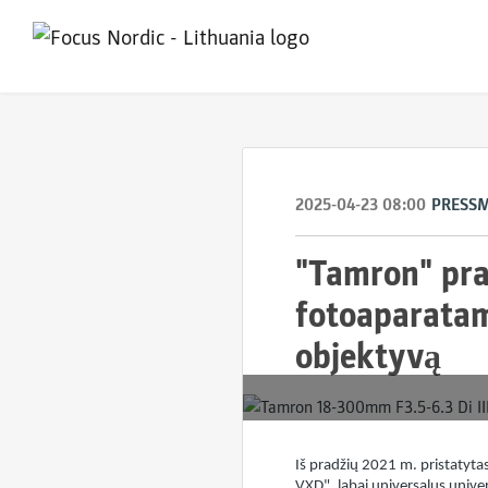
2025-04-23 08:00
PRESS
"Tamron" pra
fotoaparatam
objektyvą
Iš pradžių 2021 m. pristatyta
VXD", labai universalus unive