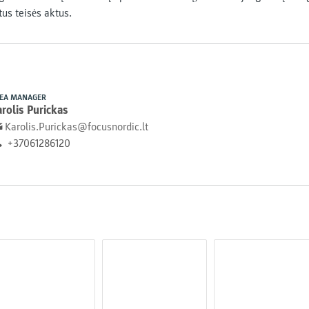
tus teisės aktus.
EA MANAGER
rolis Purickas
Karolis.Purickas@focusnordic.lt
+37061286120