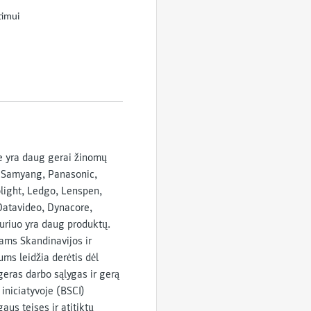
etimui
te yra daug gerai žinomų
, Samyang, Panasonic,
olight, Ledgo, Lenspen,
Datavideo, Dynacore,
kuriuo yra daug produktų.
kams Skandinavijos ir
ums leidžia derėtis dėl
geras darbo sąlygas ir gerą
iniciatyvoje (BSCI)
us teises ir atitiktų