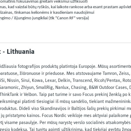
utomatinis fokusavimas greitam veiksmui užfiksuoti
mas, kad vaizdai būtų ryškūs, kai laikote rankose arba esant prastam apšvi
izainas, tinkamas kelionėms ir kasdieniam naudojimui
gimo / išjungimo jungikliai (tik "Canon RF" versija)
 - Lithuania
didžiausia fotografijos produktų platintoja Europoje. Mūsų asortimen
aparatuose, žiūronuose ir prieduose. Mes atstovaujame Tamron, Zeiss
Si, Nissin, Sirui, Kowa, Lexar, Delkin, Transcend, Ricoh/Pentax, Rot
 Saramonic, Zhiyun, SmallRig, Nanlux, Chasing, B&W Outdoor Cases, 
hinkTank ir Velbon. Taip pat turime ir savo Focus prekinį ženklą po 
eiksmingai platinti tiesiogiai iš mūsų sandėlio, tiekiant mažmeninin
roduktus. Dideli viso Skandinavijos ir Baltijos šalių prekių pirkimai m
 jų pristatymo kainos. Focus Nordic veikloje mes aktyviai palaikome 
tį visame pasaulyje. Per mūsų narystę verslo socialinės atsakomybės 
esio kodeksą. Tai turėtų apimti užtikrinimą, kad tiekėjai gerbtų žmoga