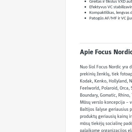
Greitas ir tikslus VXD a
Efektyvus VC stabilizavi
Kompaktiškas, lengvas d
Patogūs AF/MF ir VC įjun
Apie Focus Nordic
Nuo šiol Focus Nordic yra 
prekinių ženklų, tiek foto
Kodak, Kenko, Hollyland, Ni
Feelworld, Polaroid, Orca,
Boundary, Gomatic, Rhino, T
Mūsų verslo koncepcija – v
Baltijos šalyse geriausius p
produktų geriausių kainų ir
mūsų tiekėjų socialinę padė
palaikome organizacijos elg