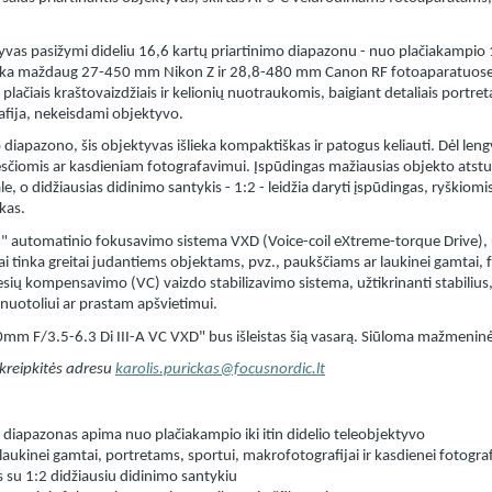
s pasižymi dideliu 16,6 kartų priartinimo diapazonu - nuo plačiakampio 18
nka maždaug 27-450 mm Nikon Z ir 28,8-480 mm Canon RF fotoaparatuose) -
plačiais kraštovaizdžiais ir kelionių nuotraukomis, baigiant detaliais portre
afija, nekeisdami objektyvo.
diapazono, šis objektyvas išlieka kompaktiškas ir patogus keliauti. Dėl lengv
sčiomis ar kasdieniam fotografavimui. Įspūdingas mažiausias objekto ats
 o didžiausias didinimo santykis - 1:2 - leidžia daryti įspūdingas, ryškiom
kas.
automatinio fokusavimo sistema VXD (Voice-coil eXtreme-torque Drive), užti
iai tinka greitai judantiems objektams, pvz., paukščiams ar laukinei gamtai, 
esių kompensavimo (VC) vaizdo stabilizavimo sistema, užtikrinanti stabilius,
 nuotoliui ar prastam apšvietimui.
m F/3.5-6.3 Di III-A VC VXD" bus išleistas šią vasarą. Siūloma mažmeninė k
kreipkitės adresu
karolis.purickas@focusnordic.lt
 diapazonas apima nuo plačiakampio iki itin didelio teleobjektyvo
 laukinei gamtai, portretams, sportui, makrofotografijai ir kasdienei fotograf
 su 1:2 didžiausiu didinimo santykiu