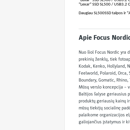
"Lexar" SSD SL500 / USB3.2 
"Lexar" SSD SL500 / USB3.2 
Daugiau SL500SSD talpos ir 
Apie Focus Nordic
Nuo šiol Focus Nordic yra 
prekinių ženklų, tiek foto
Kodak, Kenko, Hollyland, Ni
Feelworld, Polaroid, Orca,
Boundary, Gomatic, Rhino, T
Mūsų verslo koncepcija – v
Baltijos šalyse geriausius p
produktų geriausių kainų ir
mūsų tiekėjų socialinę padė
palaikome organizacijos elg
galiojančius įstatymus ir ki