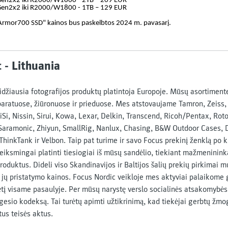
Gen2x2 iki R2000/W1800 - 2TB – 209 EUR
Gen2x2 iki R2000/W1800 - 1TB – 129 EUR
"Armor700 SSD" kainos bus paskelbtos 2024 m. pavasarį.
 - Lithuania
didžiausia fotografijos produktų platintoja Europoje. Mūsų asortimen
aparatuose, žiūronuose ir prieduose. Mes atstovaujame Tamron, Zeiss
Si, Nissin, Sirui, Kowa, Lexar, Delkin, Transcend, Ricoh/Pentax, Rot
 Saramonic, Zhiyun, SmallRig, Nanlux, Chasing, B&W Outdoor Cases, 
hinkTank ir Velbon. Taip pat turime ir savo Focus prekinį ženklą po 
eiksmingai platinti tiesiogiai iš mūsų sandėlio, tiekiant mažmeninin
roduktus. Dideli viso Skandinavijos ir Baltijos šalių prekių pirkimai m
 jų pristatymo kainos. Focus Nordic veikloje mes aktyviai palaikome 
tį visame pasaulyje. Per mūsų narystę verslo socialinės atsakomybės 
esio kodeksą. Tai turėtų apimti užtikrinimą, kad tiekėjai gerbtų žmoga
tus teisės aktus.