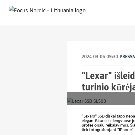
2024-03-06 09:30
PRESS
"Lexar" išlei
turinio kūrė
"Lexars" SSD diskai
tapo nepak
elegantiškuose ir lengvuose įr
profesionalų reikalavimus.
Ši
tiek fotografuojant "iPhone", 