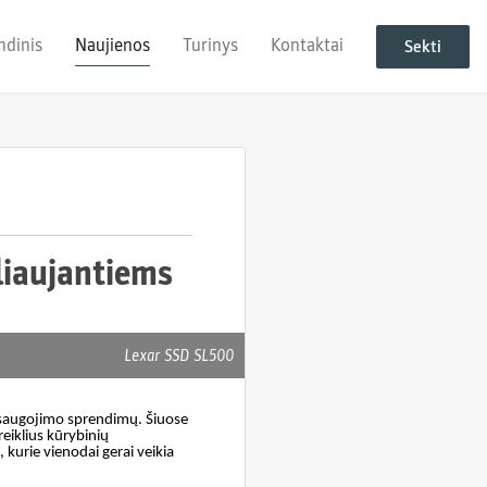
ndinis
Naujienos
Turinys
Kontaktai
Sekti
liaujantiems
Lexar SSD SL500
ų saugojimo sprendimų. Šiuose
reiklius kūrybinių
 kurie vienodai gerai veikia