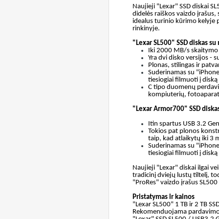
Naujieji "Lexar"
SSD diskai
SL
didelės raiškos vaizdo įrašus,
idealus turinio kūrimo kelyje
rinkinyje.
"Lexar SL500" SSD diskas su m
Iki 2000 MB/s skaitymo 
Yra dvi disko versijos - s
Plonas, stilingas ir patv
Suderinamas su "iPhone 1
tiesiogiai filmuoti į disk
C tipo duomenų perdavim
kompiuterių, fotoapara
"Lexar Armor700" SSD diska
Itin spartus USB 3.2 G
Tokios pat plonos konstr
taip, kad atlaikytų iki 3 
Suderinamas su "iPhone 1
tiesiogiai filmuoti į disk
Naujieji "Lexar" diskai
ilgai v
tradicinį dviejų lustų tiltelį,
"ProRes" vaizdo įrašus
SL500
Pristatymas ir kainos
"Lexar SL500" 1 TB ir 2 TB S
Rekomenduojama pardavimo 