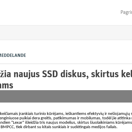
Pagri
MEDDELANDE
džia naujus SSD diskus, skirtus ke
jams
eičiamais įrankiais turinio kūrėjams, ieškantiems efektyvių ir nešiojamųj
enginiuose puikiai dera greitis, patikimumas ir mobilumas, todėl jie atitinka 
andien "Lexar" išleidžia tris naujus modelius, skirtus šiuolaikiniams kūrėjams,
BMPCC, tiek dirbant su kitais sunkiais ir sudėtingais medijos failais.