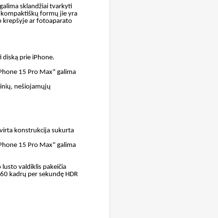
galima sklandžiai tvarkyti
vo kompaktiškų formų jie yra
 krepšyje ar fotoaparato
ti diską prie iPhone.
"iPhone 15 Pro Max" galima
ginių, nešiojamųjų
virta konstrukcija sukurta
"iPhone 15 Pro Max" galima
 lusto valdiklis pakeičia
60 kadrų per sekundę HDR