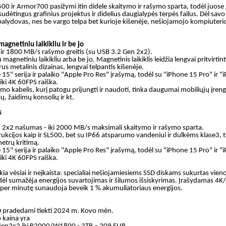
500 ir Armor700
pasižymi itin didele skaitymo ir rašymo sparta, todėl juose 
 sudėtingus grafinius projektus ir didelius daugialypės terpės failus. Dėl sa
 palydovas, nes be vargo telpa
bet kurioje kišenėje,
nešiojamojo kompiuterio
agnetiniu laikikliu ir be jo
ir 1800 MB/s rašymo greitis
(
su USB 3.2 Gen 2x2)
.
u magnetiniu laikikliu arba be jo. Magnetinis laikiklis leidžia lengvai pritvirtin
arus metalinis dizainas
,
lengvai telpantis kišenėje.
5" serija ir palaiko "Apple Pro Res" įrašymą, todėl su "iPhone 15 Pro" ir 
ą iki 4K 60FPS raiška
.
o kabelis, kurį patogu prijungti ir naudoti, tinka daugumai mobiliųjų įren
tų, žaidimų
konsolių
ir kt.
s
en 2x2 našumas -
iki
2000 MB/s maksimali skaitymo ir rašymo sparta
.
ukcijos kaip ir SL500, bet su IP66 atsparumo vandeniui ir dulkėms klase3, t
metrų kritimą.
5" serija ir palaiko "Apple Pro Res" įrašymą, todėl su "iPhone 15 Pro" ir 
ą iki 4K 60FPS raiška
.
eikia vėsiai ir neįkaista: specialiai nešiojamiesiems SSD diskams sukurtas vieno
 todėl sumažėja energijos suvartojimas ir šilumos išsiskyrimas
.
Įrašydamas 4K/
per minutę
sunaudoja
beveik 1 % akumuliatoriaus energijos
.
SD pradedami tiekti 2024 m. Kovo mėn.
kaina yra