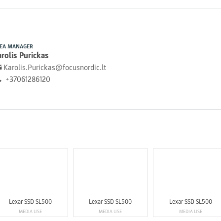
EA MANAGER
rolis Purickas
Karolis.Purickas@focusnordic.lt
+37061286120
Lexar SSD SL500
Lexar SSD SL500
Lexar SSD SL500
MEDIA USE
MEDIA USE
MEDIA USE