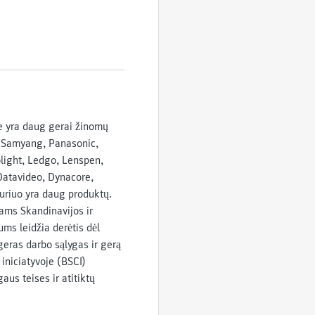
te yra daug gerai žinomų
, Samyang, Panasonic,
olight, Ledgo, Lenspen,
Datavideo, Dynacore,
kuriuo yra daug produktų.
kams Skandinavijos ir
ums leidžia derėtis dėl
geras darbo sąlygas ir gerą
iniciatyvoje (BSCI)
us teises ir atitiktų