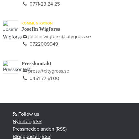
0771-23 24 25
KOMMUNIKATION
Josefin Wigforss
josefin.wigforss@citygross.se
0722009949
Presskontakt
press@citygross.se
0451-77 61 00
Follow us
Nyheter (RSS)
Pressmeddelanden (RSS)
Bloggposter (RSS)