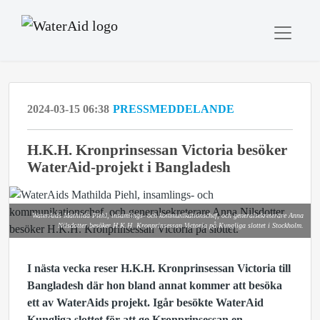
2024-03-15 06:38
PRESSMEDDELANDE
H.K.H. Kronprinsessan Victoria besöker
WaterAid-projekt i Bangladesh
WaterAids Mathilda Piehl, insamlings- och kommunikationschef, och generalsekreterare Anna
Nilsdotter besöker H.K.H. Kronprinsessan Victoria på Kungliga slottet i Stockholm.
I nästa vecka reser H.K.H. Kronprinsessan Victoria till
Bangladesh där hon bland annat kommer att besöka
ett av WaterAids projekt. Igår besökte WaterAid
Kungliga slottet för att ge Kronprinsessan en