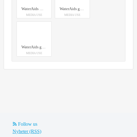
WaterAids Mathilda Piehl, insamlings- och kommunikationschef, och generalsekreterare Anna Nilsdotter besöker H.K.H. Kronprinsessan Victoria på Kungliga Slottet i Stockholm.
WaterAids generalsekreterare Anna Nilsdotter och Mathilda Piehl, insamlings- och kommunikationschef, besöker slottet och berättar för Kronprinsessan Victoria om WaterAids arbete i Bangladesh.
MEDIA USE
MEDIA USE
WaterAids generalsekreterare Anna Nilsdotter och Mathilda Piehl, insamlings- och kommunikationschef, besöker slottet och berättar för Kronprinsessan Victoria om WaterAids arbete i Bangladesh.
MEDIA USE
Follow us
Nyheter (RSS)