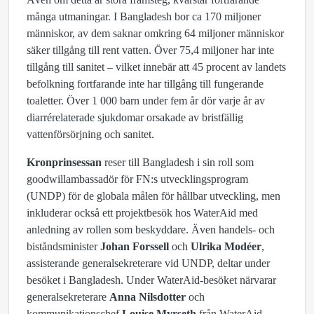
många utmaningar. I Bangladesh bor ca 170 miljoner
människor, av dem saknar omkring 64 miljoner människor
säker tillgång till rent vatten. Över 75,4 miljoner har inte
tillgång till sanitet – vilket innebär att 45 procent av landets
befolkning fortfarande inte har tillgång till fungerande
toaletter. Över 1 000 barn under fem år dör varje år av
diarrérelaterade sjukdomar orsakade av bristfällig
vattenförsörjning och sanitet.
Kronprinsessan
reser till Bangladesh i sin roll som
goodwillambassadör för FN:s utvecklingsprogram
(UNDP) för de globala målen för hållbar utveckling, men
inkluderar också ett projektbesök hos WaterAid med
anledning av rollen som beskyddare. Även handels- och
biståndsminister
Johan Forssell
och
Ulrika Modéer
,
assisterande generalsekreterare vid UNDP, deltar under
besöket i Bangladesh. Under WaterAid-besöket närvarar
generalsekreterare
Anna Nilsdotter
och
kommunikationschef
Louise Myrseth
från WaterAid