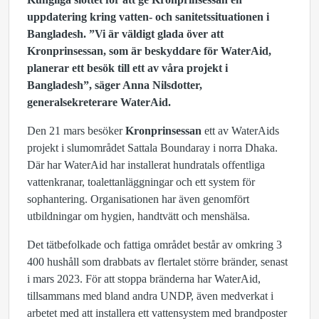
uppdatering kring vatten- och sanitetssituationen i
Bangladesh. ”Vi är väldigt glada över att
Kronprinsessan, som är beskyddare för WaterAid,
planerar ett besök till ett av våra projekt i
Bangladesh”, säger Anna Nilsdotter,
generalsekreterare WaterAid.
Den 21 mars besöker
Kronprinsessan
ett av WaterAids
projekt i slumområdet Sattala Boundaray i norra Dhaka.
Där har WaterAid har installerat hundratals offentliga
vattenkranar, toalettanläggningar och ett system för
sophantering. Organisationen har även genomfört
utbildningar om hygien, handtvätt och menshälsa.
Det tätbefolkade och fattiga området består av omkring 3
400 hushåll som drabbats av flertalet större bränder, senast
i mars 2023. För att stoppa bränderna har WaterAid,
tillsammans med bland andra UNDP, även medverkat i
arbetet med att installera ett vattensystem med brandposter