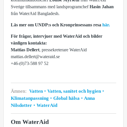
Sverige tillsammans med landsprogramchef
Hasin Jahan
från WaterAid Bangladesh.
Läs mer om UNDP:s och Kronprinsessans resa
här.
För frågor, intervjuer med WaterAid och bilder
vänligen kontakta:
Mat­tias Dellert
, pressekreter­are Wa­t­erAid
mat­tias.dellert@wa­t­eraid.se
+46-(0)73-588 97 52
Ämnen:
Vatten
Vatten, sanitet och hygien
Klimatanpassning
Global hälsa
Anna
Nilsdotter
WaterAid
Om WaterAid