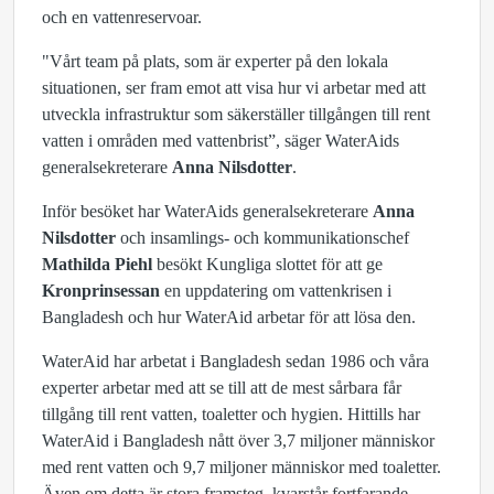
och en vattenreservoar.
"Vårt team på plats, som är experter på den lokala
situationen, ser fram emot att visa hur vi arbetar med att
utveckla infrastruktur som säkerställer tillgången till rent
vatten i områden med vattenbrist”, säger WaterAids
generalsekreterare
Anna Nilsdotter
.
Inför besöket har WaterAids generalsekreterare
Anna
Nilsdotter
och insamlings- och kommunikationschef
Mathilda Piehl
besökt Kungliga slottet för att ge
Kronprinsessan
en uppdatering om vattenkrisen i
Bangladesh och hur WaterAid arbetar för att lösa den.
WaterAid har arbetat i Bangladesh sedan 1986 och våra
experter arbetar med att se till att de mest sårbara får
tillgång till rent vatten, toaletter och hygien. Hittills har
WaterAid i Bangladesh nått över 3,7 miljoner människor
med rent vatten och 9,7 miljoner människor med toaletter.
Även om detta är stora framsteg, kvarstår fortfarande