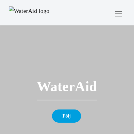
WaterAid
Följ