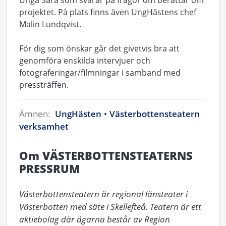
Unga Sara som svarar på frågor om berättar om
projektet. På plats finns även UngHästens chef
Malin Lundqvist.
För dig som önskar går det givetvis bra att
genomföra enskilda intervjuer och
fotograferingar/filmningar i samband med
pressträffen.
Ämnen:
UngHästen
Västerbottensteatern
verksamhet
Om VÄSTERBOTTENSTEATERNS
PRESSRUM
Västerbottensteatern är regional länsteater i 
Västerbotten med säte i Skellefteå. Teatern är ett 
aktiebolag där ägarna består av Region 