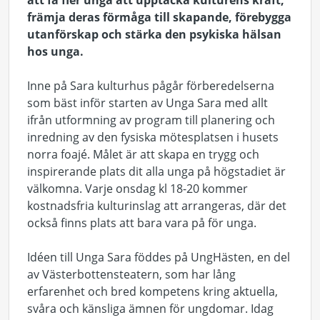
att få fler unga att upptäcka kulturens kraft,
främja deras förmåga till skapande, förebygga
utanförskap och stärka den psykiska hälsan
hos unga.
Inne på Sara kulturhus pågår förberedelserna
som bäst inför starten av Unga Sara med allt
ifrån utformning av program till planering och
inredning av den fysiska mötesplatsen i husets
norra foajé. Målet är att skapa en trygg och
inspirerande plats dit alla unga på högstadiet är
välkomna. Varje onsdag kl 18-20 kommer
kostnadsfria kulturinslag att arrangeras, där det
också finns plats att bara vara på för unga.
Idéen till Unga Sara föddes på UngHästen, en del
av Västerbottensteatern, som har lång
erfarenhet och bred kompetens kring aktuella,
svåra och känsliga ämnen för ungdomar. Idag