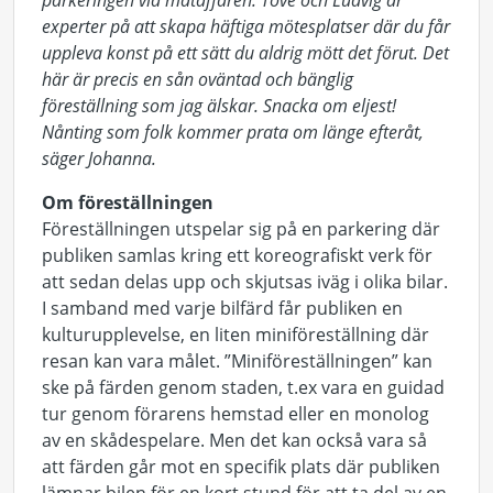
parkeringen vid mataffären. Tove och Ludvig är
experter på att skapa häftiga mötesplatser där du får
uppleva konst på ett sätt du aldrig mött det förut. Det
här är precis en sån oväntad och bänglig
föreställning som jag älskar. Snacka om eljest!
Nånting som folk kommer prata om länge efteråt,
säger Johanna.
Om föreställningen
Föreställningen utspelar sig på en parkering där
publiken samlas kring ett koreografiskt verk för
att sedan delas upp och skjutsas iväg i olika bilar.
I samband med varje bilfärd får publiken en
kulturupplevelse, en liten miniföreställning där
resan kan vara målet. ”Miniföreställningen” kan
ske på färden genom staden, t.ex vara en guidad
tur genom förarens hemstad eller en monolog
av en skådespelare. Men det kan också vara så
att färden går mot en specifik plats där publiken