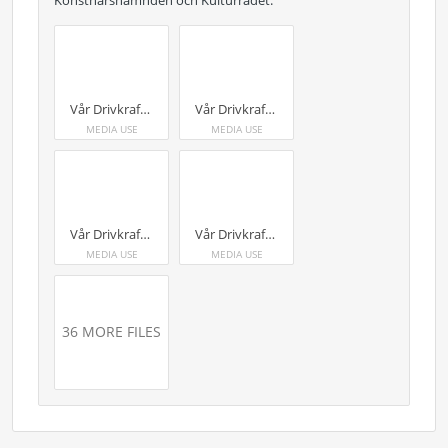
Konstnärsnämnden och Kulturrådet.
Vår Drivkraft - Interaktiv motorträff sommaren 2026. Foto: Maja Daniels
Vår Drivkraft - Interaktiv motorträff sommaren 2026. Foto: Maja Daniels
MEDIA USE
MEDIA USE
Vår Drivkraft - Interaktiv motorträff sommaren 2026. Foto: Maja Daniels
Vår Drivkraft - Interaktiv motorträff sommaren 2026. Foto: Maja Daniels
MEDIA USE
MEDIA USE
36 MORE FILES