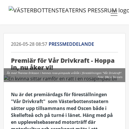
2026-05-28 08:57
PRESSMEDDELANDE
Premiär för Vår Drivkraft - Hoppa
in, nu åker vi!
Åk med Theresa Eriksson i hennes rosa-pimpade vrålåk i föreställningen "Vår Drivkraft".
Foto: Maja Daniels
Nu är det premiärdags för föreställningen
"Vår Drivkraft" som Västerbottensteatern
sätter upp tillsammans med Oscen både i
Skellefteå och på turné i länet. Häng med på
en upplevelsebaserad motorträff där