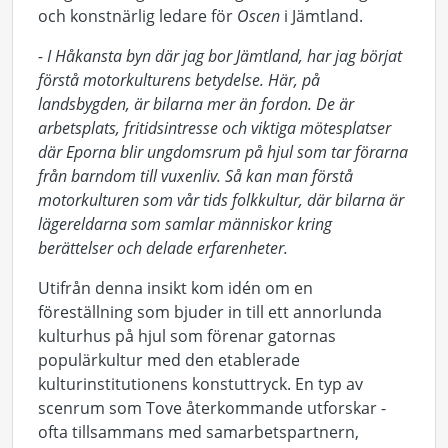
och konstnärlig ledare för
Oscen
i Jämtland.
- I Håkansta byn där jag bor Jämtland, har jag börjat
förstå motorkulturens betydelse. Här, på
landsbygden, är bilarna mer än fordon. De är
arbetsplats, fritidsintresse och viktiga mötesplatser
där Eporna blir ungdomsrum på hjul som tar förarna
från barndom till vuxenliv. Så kan man förstå
motorkulturen som vår tids folkkultur, där bilarna är
lägereldarna som samlar människor kring
berättelser och delade erfarenheter.
Utifrån denna insikt kom idén om en
föreställning som bjuder in till ett annorlunda
kulturhus på hjul som förenar gatornas
populärkultur med den etablerade
kulturinstitutionens konstuttryck. En typ av
scenrum som Tove återkommande utforskar -
ofta tillsammans med samarbetspartnern,