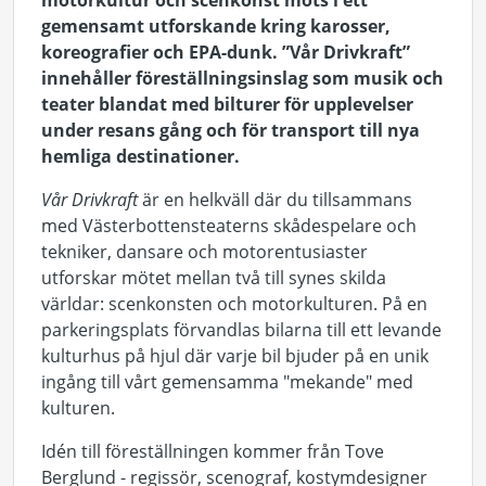
motorkultur och scenkonst möts i ett
gemensamt utforskande kring karosser,
koreografier och EPA-dunk. ”Vår Drivkraft”
innehåller föreställningsinslag som musik och
teater blandat med bilturer för upplevelser
under resans gång och för transport till nya
hemliga destinationer.
Vår Drivkraft
är en helkväll där du tillsammans
med Västerbottensteaterns skådespelare och
tekniker, dansare och motorentusiaster
utforskar mötet mellan två till synes skilda
världar: scenkonsten och motorkulturen. På en
parkeringsplats förvandlas bilarna till ett levande
kulturhus på hjul där varje bil bjuder på en unik
ingång till vårt gemensamma "mekande" med
kulturen.
Idén till föreställningen kommer från Tove
Berglund - regissör, scenograf, kostymdesigner