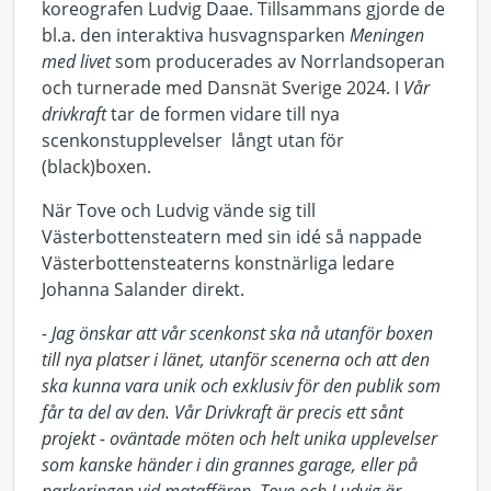
koreografen Ludvig Daae. Tillsammans gjorde de
bl.a. den interaktiva husvagnsparken
Meningen
med livet
som producerades av Norrlandsoperan
och turnerade med Dansnät Sverige 2024. I
Vår
drivkraft
tar de formen vidare till nya
scenkonstupplevelser långt utan för
(black)boxen.
När Tove och Ludvig vände sig till
Västerbottensteatern med sin idé så nappade
Västerbottensteaterns konstnärliga ledare
Johanna Salander direkt.
- Jag önskar att vår scenkonst ska nå utanför boxen
till nya platser i länet, utanför scenerna och att den
ska kunna vara unik och exklusiv för den publik som
får ta del av den. Vår Drivkraft är precis ett sånt
projekt - oväntade möten och helt unika upplevelser
som kanske händer i din grannes garage, eller på