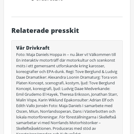
Relaterade presskit
Vår Drivkraft
Foto: Maja Daniels Hoppa in – nu åker vi! Välkommen till
En interaktiv motorträff där motorkultur och scenkonst
möts i ett gemensamt utforskande kring karosser,
koreografier och EPA-dunk. Regi: Tove Berglund & Ludvig
Daae Dramatiker: Alexandra Loonin Dramaturg: Tora von
Platen Koncept, scenografi, kostym, ljud: Tove Berglund
Koncept, koreografi, ljud: Ludvig Daae Medverkande:
Emil Grudemo El Hayek, Theresa Eriksson, Jonathan Starr,
Malin Vispe, Karin Wiklund Epakonsulter: Adrian Elf och
Edith Vallo Jonsén Foto: Maja Daniels I samarbete med
Oscen, Miun, Norrlandsoperan, Dans i Västerbotten och
lokala motorföreningar. För föreställningarna i Skellefteå
samarbetar vi med Norrlands Motorhistoriker –
Skellefteåsektionen. Produceras med stöd av