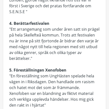
Lundén, gjorde något liknande hos oss var vi
först i Sverige och det pratas fortfarande om
S.E.N.S.E "
4. Berättarfestivalen
"Ett arrangemang som under åren satt sin prägel
på hela Skellefteå kommun. Trots att festivalen
nu är inne på sitt fjortonde år bidrar den varje år
med något nytt till hela regionen med sitt utbud
av olika genrer, språk och olika typer av
berättelser."
5. Föreställningen Xenofoben
"En föreställning som UngHästen spelade hela
vägen in i Riksdagen. Den handlade om rasism
och hatet mot det som är främmande.
Xenofoben var en blandning av fiktivt material
och verkliga upplevda händelser. Hos mig gick
den rakt in i hjärtat"