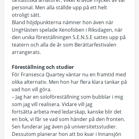
fantastiska amatörer, vilket krävde mycket av vår
personal. Men alla ställde upp på ett helt
otroligt sätt.
Bland höjdpunkterna nämner hon även när
UngHästen spelade Xenofoben i Riksdagen, när
den unika föreställningen S.E.N.S.E sattes upp på
teatern och alla de år som Berättarfestivalen
arrangerats.
Föreställning och studier
För Fransesca Quartey väntar nu en framtid med
olika alternativ. Men hon har flera klara tankar på
vad hon vill göra.
– Jag har en soloföreställning som bubblar i mig
som jag vill realisera. Vidare vill jag
fortsätta arbeta med ledarskap, kanske blir det
en bok, vi får se vad som händer på den fronten.
Sen funderar jag även på universitetsstudier.
Dessutom planerar hon att bo kvar i Innansjön