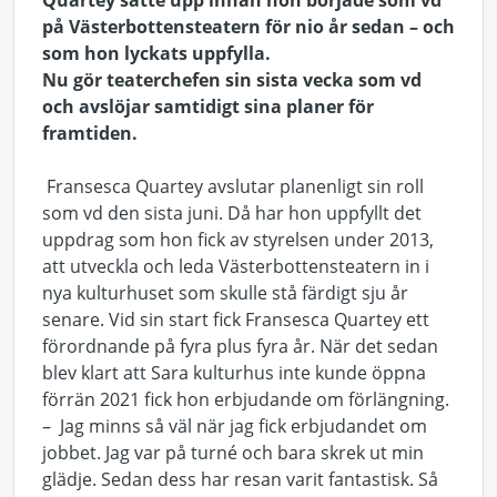
Quartey satte upp innan hon började som vd
på Västerbottensteatern för nio år sedan – och
som hon lyckats uppfylla.
Nu gör teaterchefen sin sista vecka som vd
och avslöjar samtidigt sina planer för
framtiden.
Fransesca Quartey avslutar planenligt sin roll
som vd den sista juni. Då har hon uppfyllt det
uppdrag som hon fick av styrelsen under 2013,
att utveckla och leda Västerbottensteatern in i
nya kulturhuset som skulle stå färdigt sju år
senare. Vid sin start fick Fransesca Quartey ett
förordnande på fyra plus fyra år. När det sedan
blev klart att Sara kulturhus inte kunde öppna
förrän 2021 fick hon erbjudande om förlängning.
– Jag minns så väl när jag fick erbjudandet om
jobbet. Jag var på turné och bara skrek ut min
glädje. Sedan dess har resan varit fantastisk. Så