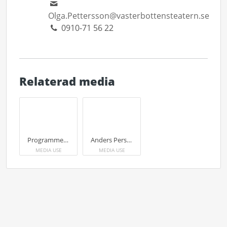
Olga.Pettersson@vasterbottensteatern.se
0910-71 56 22
Relaterad media
Programmet för höstsäsongen i Robertsfors - årets kulturkommun i Västerbotten 2020/21.
Anders Persson, kommunchef i Robertsfors – Årets kulturkommun i Västerbotten 2020/21.
MEDIA USE
MEDIA USE