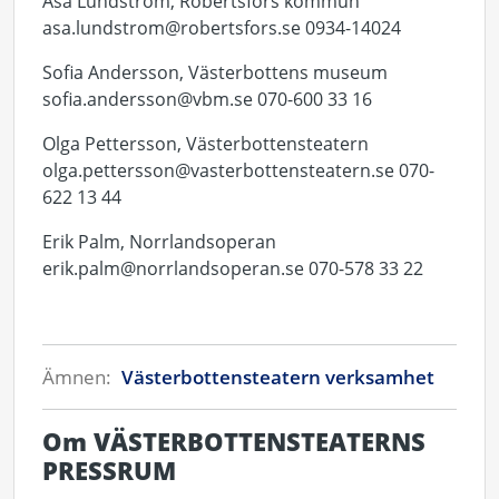
Åsa Lundström, Robertsfors kommun
asa.lundstrom@robertsfors.se 0934-14024
Sofia Andersson, Västerbottens museum
sofia.andersson@vbm.se 070-600 33 16
Olga Pettersson, Västerbottensteatern
olga.pettersson@vasterbottensteatern.se 070-
622 13 44
Erik Palm, Norrlandsoperan
erik.palm@norrlandsoperan.se 070-578 33 22
Ämnen:
Västerbottensteatern verksamhet
Om VÄSTERBOTTENSTEATERNS
PRESSRUM