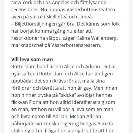
New York och Los Angeles och fått lysande
recensioner.
Nu hoppas Västerbottensteatern
även på succé i Skellefteå och Umeå.
– Biljettförsäljningen går bra.
Det känns som folk
har börjat komma igång nu efter att
restriktionerna släppt, säger Kalina Wallenberg,
marknadschef på Västerbottensteatern.
Vill leva som man
Rotterdam handlar om Alice och Adrian.
Det är
nyårsafton i Rotterdam och Alice har äntligen
uppbådat det som krävs för att maila sina
föräldrar och berätta att hon är gay.
Men innan
hon hinner trycka på ”skicka” avslöjar hennes
flickvän Fiona att hon alltid identifierat sig som
en man, att hon nu vill börja leva som en man
och byta namn till Adrian.
Medan Adrian
påbörjade sin könskorrigering tvingas Alice ta
ställning till en fråga hon aldrig trodde att hon