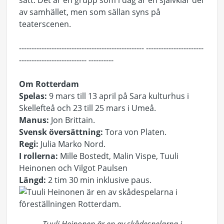
sätt.
Det är en grupp som i dag är en självklar del
av samhället, men som sällan syns på
teaterscenen.
-------------------------------------------------- -----------------------
--------------------------- ----------
Om Rotterdam
Spelas:
9 mars till 13 april på Sara kulturhus i
Skellefteå och 23 till 25 mars i Umeå.
Manus:
Jon Brittain.
Svensk översättning:
Tora von Platen.
Regi:
Julia Marko Nord.
I rollerna:
Mille Bostedt, Malin Vispe, Tuuli
Heinonen och Vilgot Paulsen
Längd:
2 tim 30 min inklusive paus.