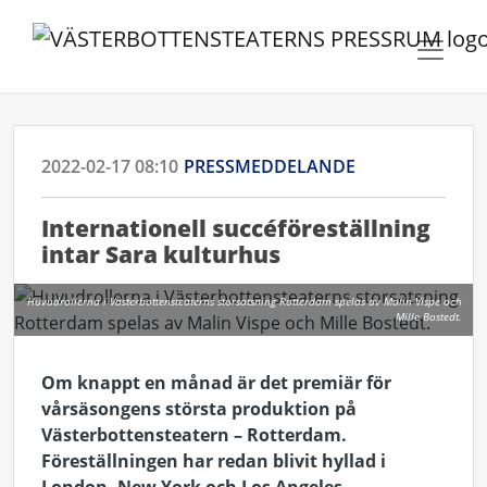
2022-02-17 08:10
PRESSMEDDELANDE
Internationell succéföreställning
intar Sara kulturhus
Huvudrollerna i Västerbottensteaterns storsatsning Rotterdam spelas av Malin Vispe och
Mille Bostedt.
Om knappt en månad är det premiär för
vårsäsongens största produktion på
Västerbottensteatern – Rotterdam.
Föreställningen har redan blivit hyllad i