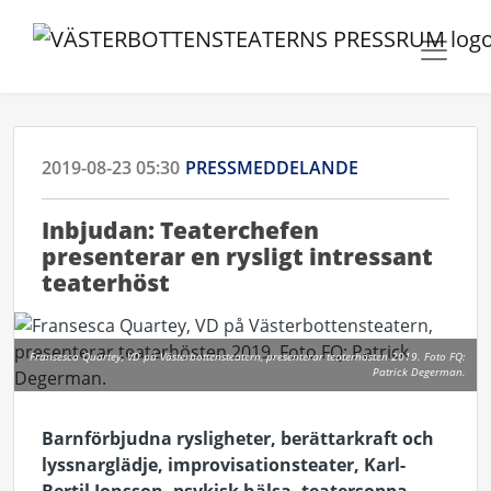
2019-08-23 05:30
PRESSMEDDELANDE
Inbjudan: Teaterchefen
presenterar en rysligt intressant
teaterhöst
Fransesca Quartey, VD på Västerbottensteatern, presenterar teaterhösten 2019. Foto FQ:
Patrick Degerman.
Barnförbjudna rysligheter, berättarkraft och
lyssnarglädje, improvisationsteater, Karl-