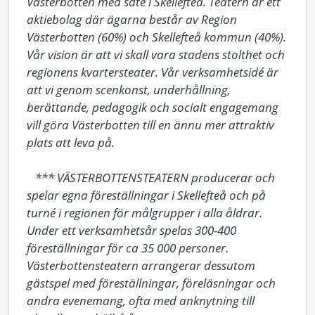
Västerbotten med säte i Skellefteå. Teatern är ett 
aktiebolag där ägarna består av Region 
Västerbotten (60%) och Skellefteå kommun (40%). 
Vår vision är att vi skall vara stadens stolthet och 
regionens kvartersteater. Vår verksamhetsidé är 
att vi genom scenkonst, underhållning, 
berättande, pedagogik och socialt engagemang 
vill göra Västerbotten till en ännu mer attraktiv 
plats att leva på. 

   *** VÄSTERBOTTENSTEATERN producerar och 
spelar egna föreställningar i Skellefteå och på 
turné i regionen för målgrupper i alla åldrar. 
Under ett verksamhetsår spelas 300-400 
föreställningar för ca 35 000 personer. 
Västerbottensteatern arrangerar dessutom 
gästspel med föreställningar, föreläsningar och 
andra evenemang, ofta med anknytning till 