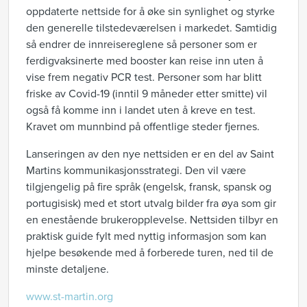
oppdaterte nettside for å øke sin synlighet og styrke
den generelle tilstedeværelsen i markedet. Samtidig
så endrer de innreisereglene så personer som er
ferdigvaksinerte med booster kan reise inn uten å
vise frem negativ PCR test. Personer som har blitt
friske av Covid-19 (inntil 9 måneder etter smitte) vil
også få komme inn i landet uten å kreve en test.
Kravet om munnbind på offentlige steder fjernes.
Lanseringen av den nye nettsiden er en del av Saint
Martins kommunikasjonsstrategi. Den vil være
tilgjengelig på fire språk (engelsk, fransk, spansk og
portugisisk) med et stort utvalg bilder fra øya som gir
en enestående brukeropplevelse. Nettsiden tilbyr en
praktisk guide fylt med nyttig informasjon som kan
hjelpe besøkende med å forberede turen, ned til de
minste detaljene.
www.st-martin.org