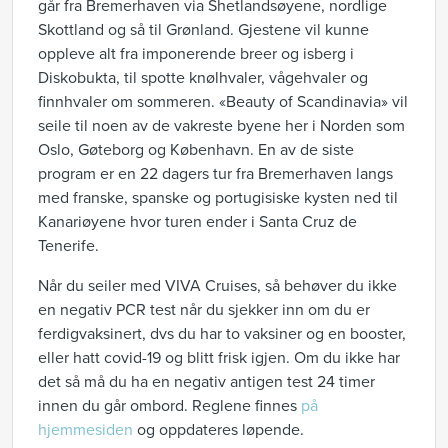
går fra Bremerhaven via Shetlandsøyene, nordlige
Skottland og så til Grønland. Gjestene vil kunne
oppleve alt fra imponerende breer og isberg i
Diskobukta, til spotte knølhvaler, vågehvaler og
finnhvaler om sommeren. «Beauty of Scandinavia» vil
seile til noen av de vakreste byene her i Norden som
Oslo, Gøteborg og København. En av de siste
program er en 22 dagers tur fra Bremerhaven langs
med franske, spanske og portugisiske kysten ned til
Kanariøyene hvor turen ender i Santa Cruz de
Tenerife.
Når du seiler med VIVA Cruises, så behøver du ikke
en negativ PCR test når du sjekker inn om du er
ferdigvaksinert, dvs du har to vaksiner og en booster,
eller hatt covid-19 og blitt frisk igjen. Om du ikke har
det så må du ha en negativ antigen test 24 timer
innen du går ombord. Reglene finnes
på
hjemmesiden
og oppdateres løpende.