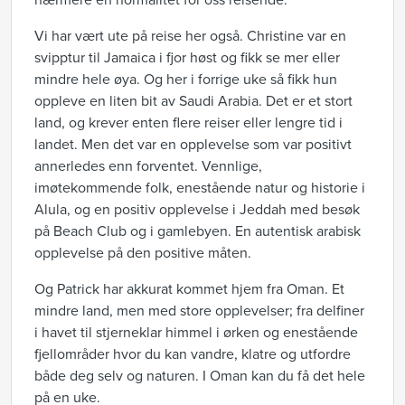
nærmere en normalitet for oss reisende.
Vi har vært ute på reise her også. Christine var en
svipptur til Jamaica i fjor høst og fikk se mer eller
mindre hele øya. Og her i forrige uke så fikk hun
oppleve en liten bit av Saudi Arabia. Det er et stort
land, og krever enten flere reiser eller lengre tid i
landet. Men det var en opplevelse som var positivt
annerledes enn forventet. Vennlige,
imøtekommende folk, enestående natur og historie i
Alula, og en positiv opplevelse i Jeddah med besøk
på Beach Club og i gamlebyen. En autentisk arabisk
opplevelse på den positive måten.
Og Patrick har akkurat kommet hjem fra Oman. Et
mindre land, men med store opplevelser; fra delfiner
i havet til stjerneklar himmel i ørken og enestående
fjellområder hvor du kan vandre, klatre og utfordre
både deg selv og naturen. I Oman kan du få det hele
på en uke.