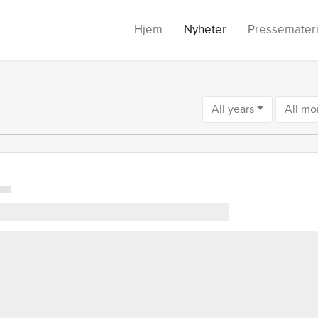
Hjem
Nyheter
Pressemateri
All years
All mo