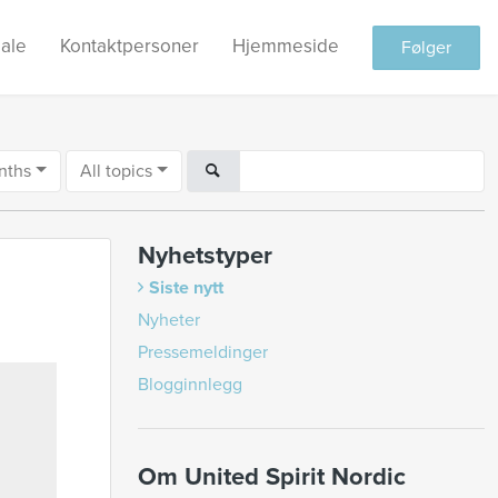
ale
Kontaktpersoner
Hjemmeside
Følger
nths
All topics
Nyhetstyper
Siste nytt
Nyheter
Pressemeldinger
Blogginnlegg
Om United Spirit Nordic