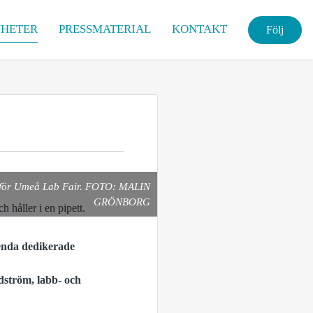
HETER
PRESSMATERIAL
KONTAKT
Följ
 inför Umeå Lab Fair. FOTO: MALIN
GRÖNBORG
 enda dedikerade
ndström, labb- och