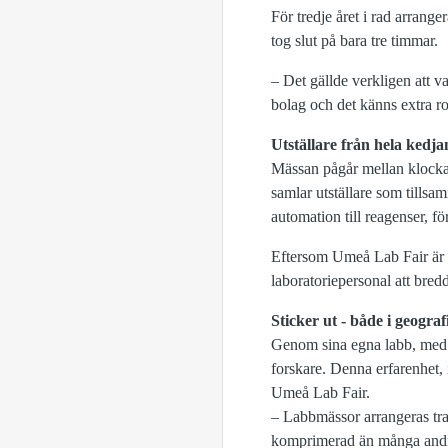
För tredje året i rad arran
tog slut på bara tre timmar.
– Det gällde verkligen att v
bolag och det känns extra rol
Utställare från hela kedja
Mässan pågår mellan klockan
samlar utställare som tills
automation till reagenser, f
Eftersom Umeå Lab Fair är N
laboratoriepersonal att bred
Sticker ut - både i geogra
Genom sina egna labb, med a
forskare. Denna erfarenhet, 
Umeå Lab Fair.
– Labbmässor arrangeras trad
komprimerad än många andra, b