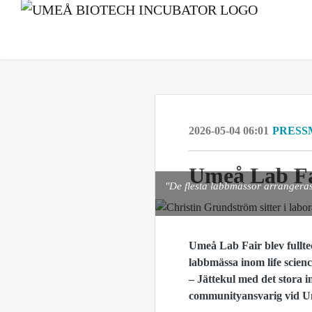
2026-05-04 06:01
PRESS
Umeå Lab Fai
"De flesta labbmässor arrangeras
Umeå Lab Fair blev fullte
labbmässa inom life scienc
– Jättekul med det stora i
communityansvarig vid U