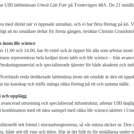
gerar UBI labbmässan
Umeå Lab Fair
på Tvistevägen 48A. De 21 utställar
ara med direkt när vi öppnade anmälan, och vi har flera företag på kö. Vi
igt att tio utställare deltar för första gången, berättar Christin Grundstr
n inom life science
 11.00 och 14.00, har fri entré och är öppen för alla som arbetar inom 
ammans representerar hela kedjan inom labb och life science – från avan
örbrukningsmaterial och specialiserade tjänster för både akademi och indu
orrlands enda dedikerade labbmässa inom sitt område är den ett uppskatt
da sin kunskap och träffa många olika företag på ett och samma ställe.
fi och upplägg
vancerad utrustning och specialiserad infrastruktur, arbetar UBI dagli
i kombination med ett nära samspel med olika life science‑aktörer i Umeå
itionellt sett främst i storstadsregionerna, så vår mässa sticker ut. De
åde sett till ytan och tiden. Här är det fullt ös för utställarna under tr