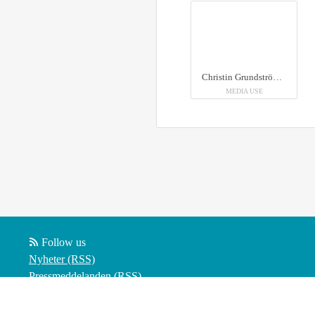
Christin Grundström är labb- och communitymanager på Umeå Biotech Incubator.
MEDIA USE
Follow us
Nyheter (RSS)
Pressmeddelanden (RSS)
Bloggposter (RSS)