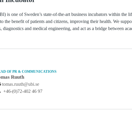
) is one of Sweden’s state-of-the-art business incubators within the li
 to the benefit of patients and citizens, improving their health. We suppo
ls, diagnostics and medical engineering, and act as a bridge between ac
EAD OF PR & COMMUNICATIONS
omas Ruuth
tomas.ruuth@ubi.se
+46-(0)72-402 46 97