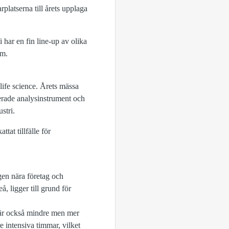
platserna till årets upplaga
 har en fin line‑up av olika
öm.
life science. Årets mässa
cerade analysinstrument och
stri.
at tillfälle för
gen nära företag och
, ligger till grund för
n är också mindre men mer
e intensiva timmar, vilket