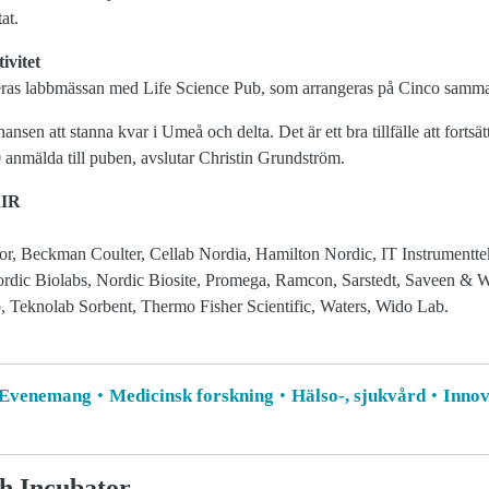
at.
ivitet
eras labbmässan med Life Science Pub, som arrangeras på Cinco samma
ansen att stanna kvar i Umeå och delta. Det är ett bra tillfälle att forts
 anmälda till puben, avslutar Christin Grundström.
AIR
or, Beckman Coulter, Cellab Nordia, Hamilton Nordic, IT Instrumentt
ordic Biolabs, Nordic Biosite, Promega, Ramcon, Sarstedt, Saveen & 
 Teknolab Sorbent, Thermo Fisher Scientific, Waters, Wido Lab.
Evenemang
Medicinsk forskning
Hälso-, sjukvård
Innov
h Incubator