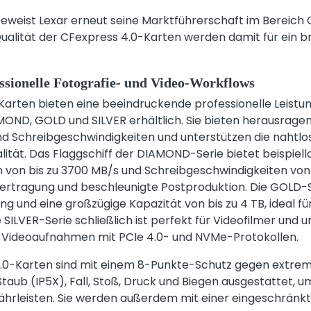
beweist Lexar erneut seine Marktführerschaft im Bereich 
ualität der CFexpress 4.0-Karten werden damit für ein b
essionelle Fotografie- und Video-Workflows
arten bieten eine beeindruckende professionelle Leistun
OND, GOLD und SILVER erhältlich. Sie bieten herausragen
und Schreibgeschwindigkeiten und unterstützen die naht
ität. Das Flaggschiff der DIAMOND-Serie bietet beispiell
 von bis zu 3700 MB/s und Schreibgeschwindigkeiten von 
ertragung und beschleunigte Postproduktion. Die GOLD-Se
g und eine großzügige Kapazität von bis zu 4 TB, ideal fü
SILVER-Serie schließlich ist perfekt für Videofilmer und u
Videoaufnahmen mit PCIe 4.0- und NVMe-Protokollen.
 4.0-Karten sind mit einem 8-Punkte-Schutz gegen extr
Staub (IP5X), Fall, Stoß, Druck und Biegen ausgestattet, u
währleisten. Sie werden außerdem mit einer eingeschränk