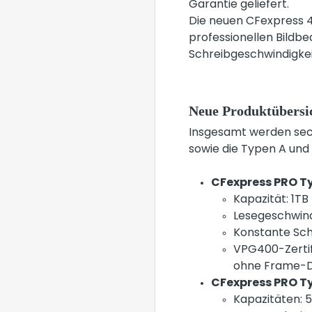
Garantie geliefert.
Die neuen CFexpress 4
professionellen Bildbe
Schreibgeschwindigkei
Neue Produktübersi
Insgesamt werden sechs
sowie die Typen A und 
CFexpress PRO T
Kapazität: 1TB
Lesegeschwind
Konstante Sch
VPG400-Zertif
ohne Frame-D
CFexpress PRO Ty
Kapazitäten: 5