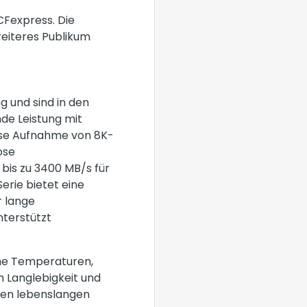
CFexpress. Die
reiteres Publikum
g und sind in den
de Leistung mit
lose Aufnahme von 8K-
ose
bis zu 3400 MB/s für
rie bietet eine
r lange
nterstützt
eme Temperaturen,
m Langlebigkeit und
ten lebenslangen