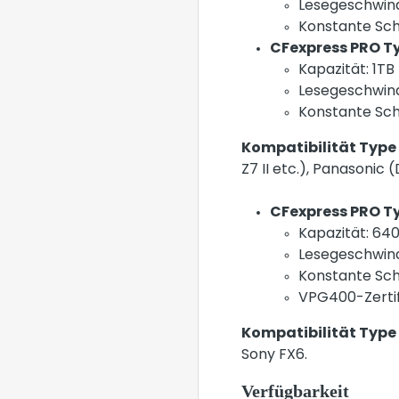
Lesegeschwind
Konstante Sch
CFexpress PRO Ty
Kapazität: 1TB
Lesegeschwind
Konstante Sch
Kompatibilität Type
Z7 II etc.), Panasonic 
CFexpress PRO Ty
Kapazität: 64
Lesegeschwind
Konstante Sch
VPG400-Zertif
Kompatibilität Type
Sony FX6.
Verfügbarkeit