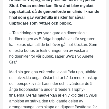
Stud. Deras medverkan förra året blev mycket
uppskattad, då de genomförde en clinic-liknande
final som gav värdefulla insikter för såväl
uppfödare som ryttare och publik.
– Testridningen ger ytterligare en dimension till
bedömningen av 5-åriga hopphästar, där segraren
kan koras utan att de behöver gå mot klockan. Som
en extra bonus är testridningen en av veckans
höjdpunkter för vår publik, säger SWBs vd Anette
Graf.
Med sin gedigna erfarenhet av att föda upp, utbilda
och utveckla unga hästar bidrar båda med kunskap
och perspektiv när Lars rider och utvärderar de 5-
åriga hopphästarna under Breeders Trophy-
finalerna. Deras medverkan är en viktig del i SWBs
ambition att stärka den utbildande delen av
arrangemanget och skapa en djupare förståelse för