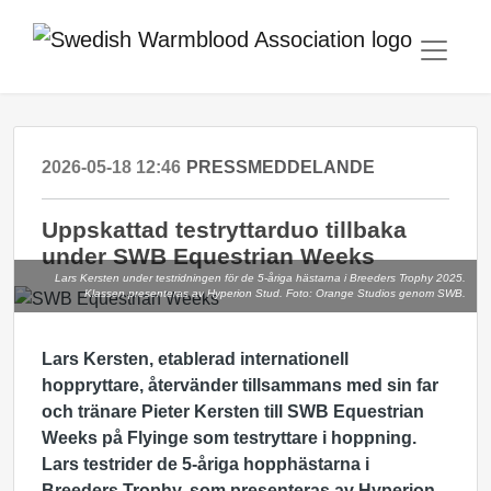
2026-05-18 12:46
PRESSMEDDELANDE
Uppskattad testryttarduo tillbaka
under SWB Equestrian Weeks
Lars Kersten under testridningen för de 5-åriga hästarna i Breeders Trophy 2025.
Klassen presenteras av Hyperion Stud. Foto: Orange Studios genom SWB.
Lars Kersten, etablerad internationell
hoppryttare, återvänder tillsammans med sin far
och tränare Pieter Kersten till SWB Equestrian
Weeks på Flyinge som testryttare i hoppning.
Lars testrider de 5-åriga hopphästarna i
Breeders Trophy, som presenteras av Hyperion