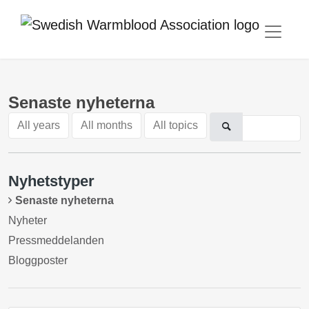
Senaste nyheterna
All years
All months
All topics
Nyhetstyper
Senaste nyheterna
Nyheter
Pressmeddelanden
Bloggposter