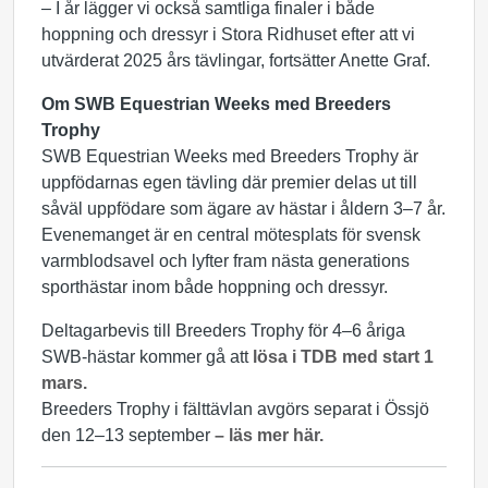
– I år lägger vi också samtliga finaler i både
hoppning och dressyr i Stora Ridhuset efter att vi
utvärderat 2025 års tävlingar, fortsätter Anette Graf.
Om SWB Equestrian Weeks med Breeders
Trophy
SWB Equestrian Weeks med Breeders Trophy är
uppfödarnas egen tävling där premier delas ut till
såväl uppfödare som ägare av hästar i åldern 3–7 år.
Evenemanget är en central mötesplats för svensk
varmblodsavel och lyfter fram nästa generations
sporthästar inom både hoppning och dressyr.
Deltagarbevis till Breeders Trophy för 4–6 åriga
SWB-hästar kommer gå att
lösa i TDB med start 1
mars.
Breeders Trophy i fälttävlan avgörs separat i Össjö
den 12–13 september
– läs mer här.