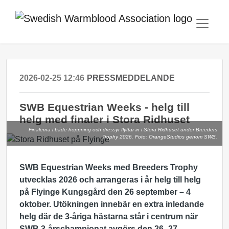
2026-02-25 12:46
PRESSMEDDELANDE
SWB Equestrian Weeks - helg till
helg med finaler i Stora Ridhuset
Finalerna i både hoppning och dressyr flyttar in i Stora Ridhuset under Breeders
Trophy 2026. Foto: OrangeStudios genom SWB.
SWB Equestrian Weeks med Breeders Trophy
utvecklas 2026 och arrangeras i år helg till helg
på Flyinge Kungsgård den 26 september – 4
oktober. Utökningen innebär en extra inledande
helg där de 3-åriga hästarna står i centrum när
SWB 3-årschampionat avgörs den 26–27