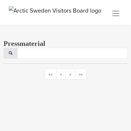
Pressmaterial
««
«
»
»»