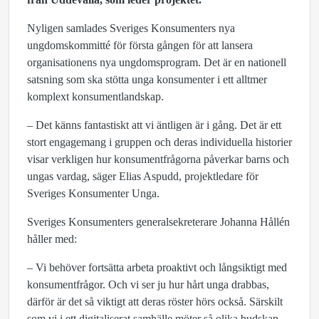
Nyligen samlades Sveriges Konsumenters nya
ungdomskommitté för första gången för att lansera
organisationens nya ungdomsprogram. Det är en nationell
satsning som ska stötta unga konsumenter i ett alltmer
komplext konsumentlandskap.
– Det känns fantastiskt att vi äntligen är i gång. Det är ett
stort engagemang i gruppen och deras individuella historier
visar verkligen hur konsumentfrågorna påverkar barns och
ungas vardag, säger Elias Aspudd, projektledare för
Sveriges Konsumenter Unga.
Sveriges Konsumenters generalsekreterare Johanna Hållén
håller med:
– Vi behöver fortsätta arbeta proaktivt och långsiktigt med
konsumentfrågor. Och vi ser ju hur hårt unga drabbas,
därför är det så viktigt att deras röster hörs också. Särskilt
som vi i ett digitaliserat samhälle möter så olika budskap