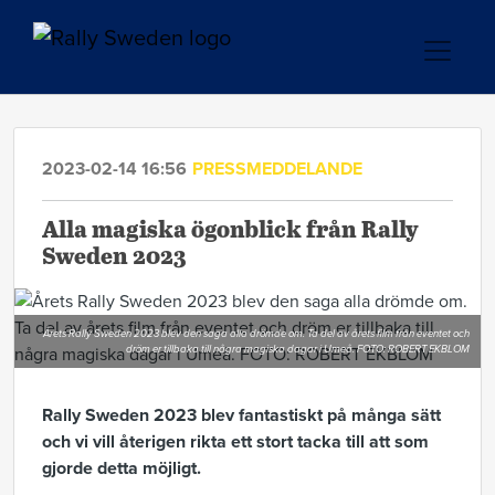
2023-02-14 16:56
PRESSMEDDELANDE
Alla magiska ögonblick från Rally
Sweden 2023
Årets Rally Sweden 2023 blev den saga alla drömde om. Ta del av årets film från eventet och
dröm er tillbaka till några magiska dagar i Umeå. FOTO: ROBERT EKBLOM
Rally Sweden 2023 blev fantastiskt på många sätt
och vi vill återigen rikta ett stort tacka till att som
gjorde detta möjligt.