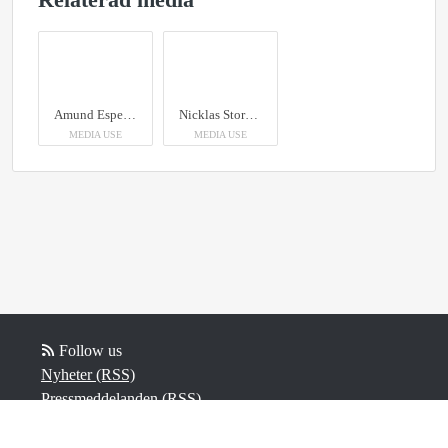
Amund Espelien. Foto: Christoffer Krook.
Nicklas Storåkers
MEDIA USE
MEDIA USE
Follow us
Nyheter (RSS)
Pressmeddelanden (RSS)
Bloggposter (RSS)